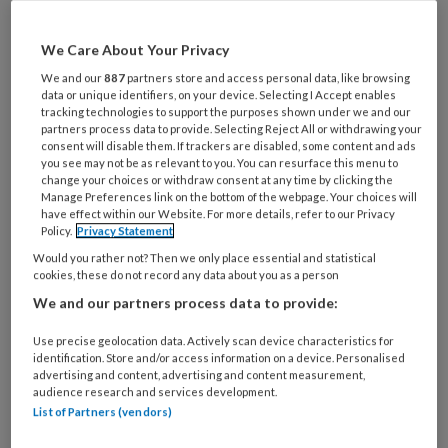
Maak gratis een account aan en lees 2
artikelen gratis per maand
We Care About Your Privacy
We and our
887
partners store and access personal data, like browsing
Al een account of abonnement?
Log dan in
data or unique identifiers, on your device. Selecting I Accept enables
tracking technologies to support the purposes shown under we and our
partners process data to provide. Selecting Reject All or withdrawing your
consent will disable them. If trackers are disabled, some content and ads
Wat
you see may not be as relevant to you. You can resurface this menu to
is
change your choices or withdraw consent at any time by clicking the
Manage Preferences link on the bottom of the webpage. Your choices will
je
have effect within our Website. For more details, refer to our Privacy
e-
Policy.
Privacy Statement
Kies
mailadres?
je
Would you rather not? Then we only place essential and statistical
*
*
cookies, these do not record any data about you as a person
wachtwoord*
*
We and our partners process data to provide:
Kies
je
Use precise geolocation data. Actively scan device characteristics for
functie
*
identification. Store and/or access information on a device. Personalised
advertising and content, advertising and content measurement,
Bij
audience research and services development.
List of Partners (vendors)
welke
organisatie