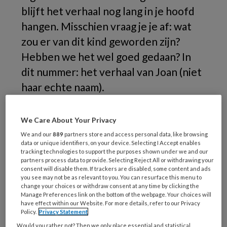
blijft het verhaal nog lang in je hoofd
hangen. Misschien vraag je je af: wat
zou er van dit kind geworden zijn?
Hebben we het wel goed gedaan? In
dit nummer: het verhaal van Joan (niet
haar echte naam).
We Care About Your Privacy
We and our
889
partners store and access personal data, like browsing
data or unique identifiers, on your device. Selecting I Accept enables
tracking technologies to support the purposes shown under we and our
partners process data to provide. Selecting Reject All or withdrawing your
consent will disable them. If trackers are disabled, some content and ads
you see may not be as relevant to you. You can resurface this menu to
change your choices or withdraw consent at any time by clicking the
Manage Preferences link on the bottom of the webpage. Your choices will
have effect within our Website. For more details, refer to our Privacy
Policy.
Privacy Statement
Would you rather not? Then we only place essential and statistical