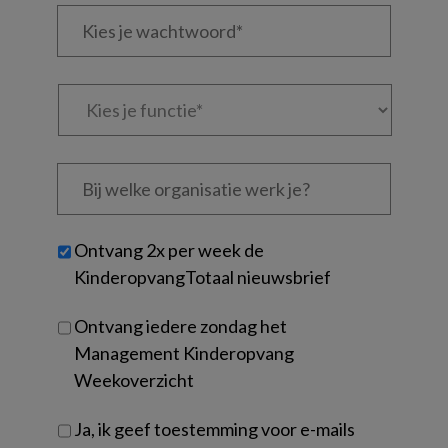
Kies
mailadres?
je
*
*
wachtwoord*
*
Kies
je
functie
*
Bij
welke
organisatie
werk
Untitled
Ontvang 2x per week de
je?
KinderopvangTotaal nieuwsbrief
Ontvang iedere zondag het
Management Kinderopvang
Weekoverzicht
Ja, ik geef toestemming voor e-mails