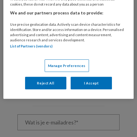
cookies, these do not record any data about you as a person
© КРИСТИНА Игумнова / stock.adobe.com
We and our partners process data to provide:
Door
Use precise geolocation data. Actively scan device characteristics for
identification. Store and/or access information on a device. Personalised
advertising and content, advertising and content measurement,
audience research and services development.
REGISTREREN
List of Partners (vendors)
Wil je dit artikel lezen?
Manage Preferences
Maak gratis een account aan en lees 2
artikelen gratis per maand
Reject All
I Accept
Al een account of abonnement?
Log dan in
Wat
is
je
e-