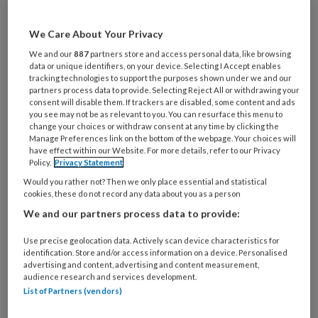
Al een account of abonnement?
Log dan in
We Care About Your Privacy
Wat
We and our
887
partners store and access personal data, like browsing
is
data or unique identifiers, on your device. Selecting I Accept enables
je
tracking technologies to support the purposes shown under we and our
partners process data to provide. Selecting Reject All or withdrawing your
e-
Kies
consent will disable them. If trackers are disabled, some content and ads
mailadres?
you see may not be as relevant to you. You can resurface this menu to
je
*
*
change your choices or withdraw consent at any time by clicking the
wachtwoord*
*
Manage Preferences link on the bottom of the webpage. Your choices will
have effect within our Website. For more details, refer to our Privacy
Kies
Policy.
Privacy Statement
je
Would you rather not? Then we only place essential and statistical
functie
*
cookies, these do not record any data about you as a person
We and our partners process data to provide:
Bij
welke
Use precise geolocation data. Actively scan device characteristics for
organisatie
identification. Store and/or access information on a device. Personalised
werk
advertising and content, advertising and content measurement,
Untitled
Ontvang 2x per week de
audience research and services development.
je?
List of Partners (vendors)
KinderopvangTotaal nieuwsbrief