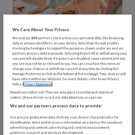
We Care About Your Privacy
We and our
889
partners store and access personal data, like browsing
PoppyPix / Stock.adobe.com
data or unique identifiers, on your device. Selecting I Accept enables
tracking technologies to support the purposes shown under we and our
Kinderen
partners process data to provide. Selecting Reject All or withdrawing your
consent will disable them. If trackers are disabled, some content and ads
you see may not be as relevant to you. You can resurface this menu to
change your choices or withdraw consent at any time by clicking the
Manage Preferences link on the bottom of the webpage. Your choices will
have effect within our Website. For more details, refer to our Privacy
REGISTREREN
Policy.
Privacy Statement
Would you rather not? Then we only place essential and statistical
Wil je dit artikel lezen?
cookies, these do not record any data about you as a person
We and our partners process data to provide:
Maak gratis een account aan en lees 2
artikelen gratis per maand
Use precise geolocation data. Actively scan device characteristics for
identification. Store and/or access information on a device. Personalised
advertising and content, advertising and content measurement,
Al een account of abonnement?
Log dan in
audience research and services development.