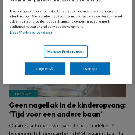
Use precise geolocation data. Actively scan device characteristics for
26 JUNI 2023
ACHTERGROND
WET- EN REGELGEVING
identification. Store and/or access information on a device. Personalised
advertising and content, advertising and content measurement,
audience research and services development.
List of Partners (vendors)
Manage Preferences
Reject All
I Accept
Geen nagellak in de kinderopvang:
‘Tijd voor een andere baan’
Onlangs schreven we over de ‘verduidelijkte’
hygiënerichtlijnen van het RIVM, waarin staat dat