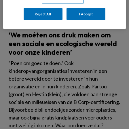
Reject All
I Accept
‘We moéten ons druk maken om
een sociale en ecologische wereld
voor onze kinderen’
“Poen om goed te doen.” Ook
kinderopvangorganisaties investeren in een
betere wereld door te investeren in hun
organisatie en in hun kinderen. Zoals Partou
(groot) en Hestia (klein), die voldoen aan strenge
sociale en milieueisen van de B Corp-certificering.
Bijvoorbeeld billendoekjes zonder microplastics,
maar ook bijna gratis kindplaatsen voor ouders
met weinig inkomen. Waarom doen ze dat?