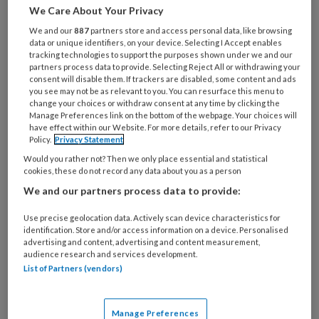
zoek te gaan naar een neventak, en die wordt
We Care About Your Privacy
steeds vaker gevonden in de kinderopvang. Hoe is
We and our
887
partners store and access personal data, like browsing
het reilen en zeilen op zo'n agrarische
data or unique identifiers, on your device. Selecting I Accept enables
tracking technologies to support the purposes shown under we and our
kinderopvang? Boer Dolf laat het zien en zet de
partners process data to provide. Selecting Reject All or withdrawing your
deuren van kinderopvang ‘Bij Boer Dolf' -
consent will disable them. If trackers are disabled, some content and ads
you see may not be as relevant to you. You can resurface this menu to
inclusief de koeienstal - wagenwijd voor ons open.
change your choices or withdraw consent at any time by clicking the
Manage Preferences link on the bottom of the webpage. Your choices will
have effect within our Website. For more details, refer to our Privacy
Policy.
Privacy Statement
Would you rather not? Then we only place essential and statistical
cookies, these do not record any data about you as a person
3 OKTOBER 2025
ACHTERGROND
DUURZAAMHEID
We and our partners process data to provide:
Use precise geolocation data. Actively scan device characteristics for
identification. Store and/or access information on a device. Personalised
advertising and content, advertising and content measurement,
audience research and services development.
List of Partners (vendors)
Manage Preferences