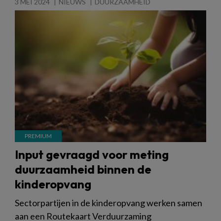
3 MEI 2024
NIEUWS
DUURZAAMHEID
Input gevraagd voor meting
duurzaamheid binnen de
kinderopvang
Sectorpartijen in de kinderopvang werken samen
aan een Routekaart Verduurzaming