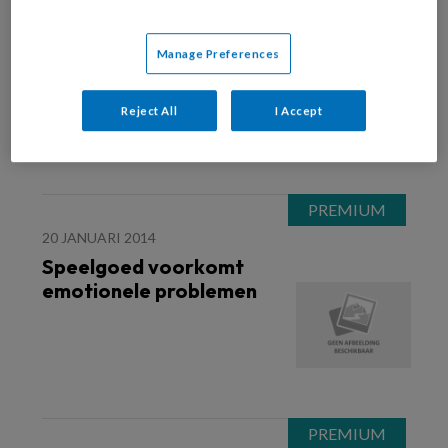
3 FEBRUARI 2014
WET- EN REGELGEVING
Ministerie wil stelsel
Manage Preferences
gastouderopvang
verbeteren
Reject All
I Accept
20 JANUARI 2014
Speelgoed voorkomt
emotionele problemen