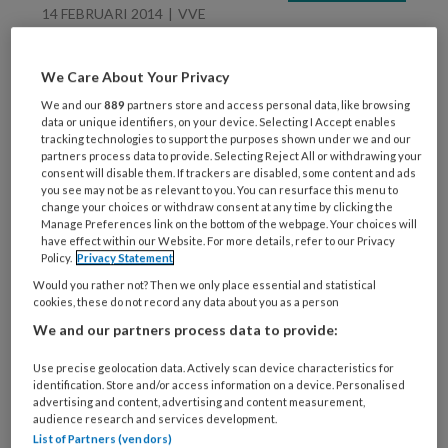
14 FEBRUARI 2014
VVE
Weg met het gebrabbel
tegen baby’s
We Care About Your Privacy
We and our
889
partners store and access personal data, like browsing
data or unique identifiers, on your device. Selecting I Accept enables
tracking technologies to support the purposes shown under we and our
partners process data to provide. Selecting Reject All or withdrawing your
consent will disable them. If trackers are disabled, some content and ads
you see may not be as relevant to you. You can resurface this menu to
change your choices or withdraw consent at any time by clicking the
Manage Preferences link on the bottom of the webpage. Your choices will
6 FEBRUARI 2014
have effect within our Website. For more details, refer to our Privacy
Policy.
Privacy Statement
Aparte jongens- en
Would you rather not? Then we only place essential and statistical
meisjesklassen hebben
cookies, these do not record any data about you as a person
geen effect
We and our partners process data to provide:
Use precise geolocation data. Actively scan device characteristics for
identification. Store and/or access information on a device. Personalised
advertising and content, advertising and content measurement,
audience research and services development.
List of Partners (vendors)