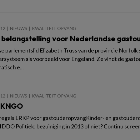
012
NIEUWS
KWALITEIT OPVANG
e belangstelling voor Nederlandse gast
se parlementslid Elizabeth Truss van de provincie Norfolk
rsysteem als voorbeeld voor Engeland. Ze vindt de gasto
atisch e...
012
NIEUWS
KWALITEIT OPVANG
j KNGO
regels LRKP voor gastouderopvangKinder- en gastouder
IDDO Politiek: bezuiniging in 2013 of niet? Continu scr