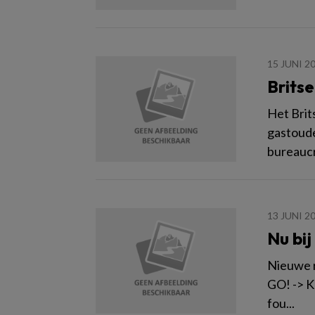
15 JUNI 2
Brits
Het Brit
gastoude
bureaucr
13 JUNI 2
Nu bi
Nieuwe 
GO! -> K
fou...