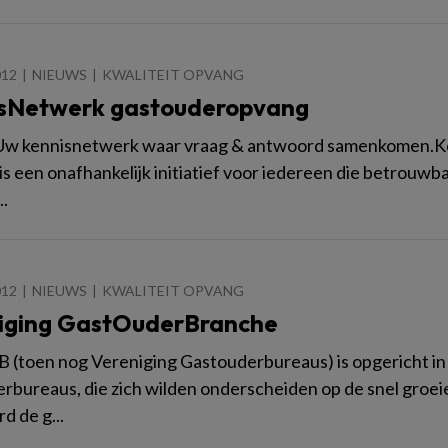
012
NIEUWS
KWALITEIT OPVANG
sNetwerk gastouderopvang
w kennisnetwerk waar vraag & antwoord samenkomen.K
s een onafhankelijk initiatief voor iedereen die betrouwba
..
012
NIEUWS
KWALITEIT OPVANG
iging GastOuderBranche
(toen nog Vereniging Gastouderbureaus) is opgericht in
rbureaus, die zich wilden onderscheiden op de snel gro
d de g...