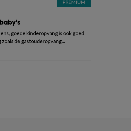
 baby’s
neens, goede kinderopvang is ook goed
ng zoals de gastouderopvang...