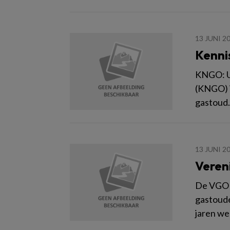
13 JUNI 2
Kenni
KNGO: U
(KNGO) i
gastoud.
13 JUNI 2
Veren
De VGOB 
gastoude
jaren wer