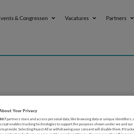
vents & Congressen
Vacatures
Partners
aal
012
NIEUWS
PEDAGOGIEK
het Pedagogisch kader gastouderopvang
About Your Privacy
887
partners store and access personal data, like browsing data or unique identifiers, 
g BKK is bezig met de ontwikkeling van het laatste Pedagog
 Accept enables tracking technologies to support the purposes shown under we and our
 to provide. Selecting Reject All or withdrawing your consent will disable them. If track
rbranche. Om de ontwikkelingen van het Pedagogisch kader