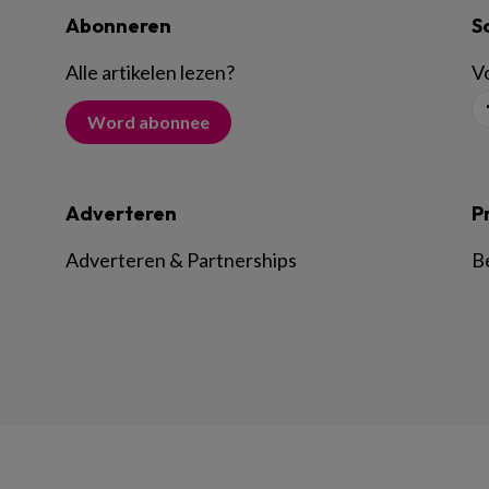
Abonneren
S
Alle artikelen lezen
?
Vo
Word abonnee
Adverteren
P
Adverteren & Partnerships
B