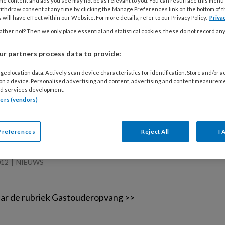
me content and ads you see may not be as relevant to you. You can resurface this menu
ithdraw consent at any time by clicking the Manage Preferences link on the bottom of 
 will have effect within our Website. For more details, refer to our Privacy Policy.
Priva
ther not? Then we only place essential and statistical cookies, these do not record an
r partners process data to provide:
012
NIEUWS
KWALITEIT OPVANG
e aanvraag- en wijzigingsformulieren
geolocation data. Actively scan device characteristics for identification. Store and/or 
 on a device. Personalised advertising and content, advertising and content measurem
lieren voor het aanvragen of wijzigen van locatiegegevens
d services development.
tners (vendors)
meenten alleen nog formulieren van de nieuwste versie jun
Preferences
Reject All
I 
012
NIEUWS
ar de rubriek Gastouderopvang >>