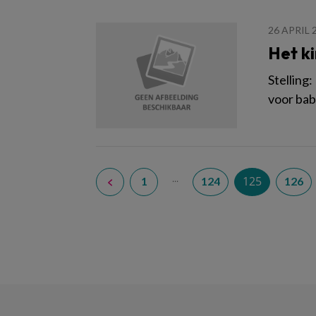
26 APRIL 
Het ki
Stelling
voor bab
...
125
1
124
126