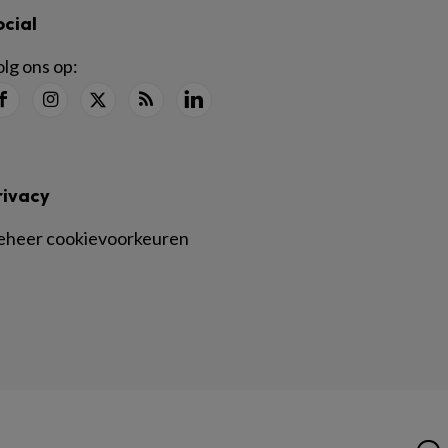
ocial
lg ons op:
rivacy
eheer cookievoorkeuren