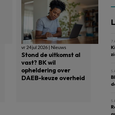
L
7
K
vr 24 jul 2026 | Nieuws
Stond de uitkomst al
z
vast? BK wil
opheldering over
5
DAEB-keuze overheid
B
d
5
R
o