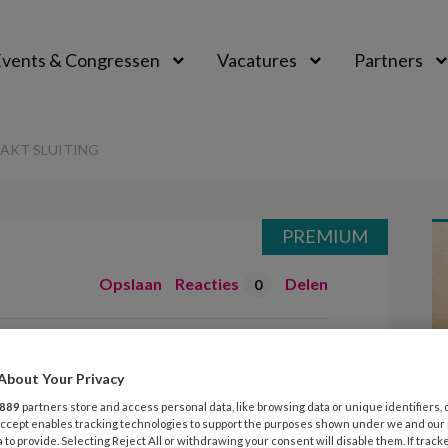
vents & Congressen
Vacatures
Partners
aal
AKT SLUITING
PREMIUM
Opslaan
Reacties
Delen
0
eroorzaakt sluiting
About Your Privacy
889
partners store and access personal data, like browsing data or unique identifiers, 
 Accept enables tracking technologies to support the purposes shown under we and our
 to provide. Selecting Reject All or withdrawing your consent will disable them. If track