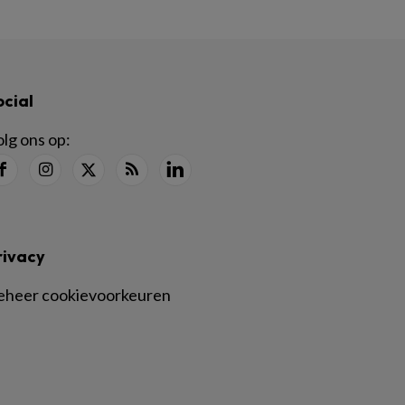
ocial
lg ons op:
rivacy
eheer cookievoorkeuren