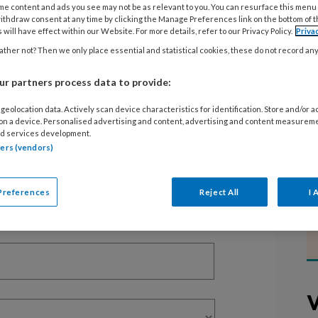
me content and ads you see may not be as relevant to you. You can resurface this menu
ithdraw consent at any time by clicking the Manage Preferences link on the bottom of 
 will have effect within our Website. For more details, refer to our Privacy Policy.
Priva
EGISTREREN
ther not? Then we only place essential and statistical cookies, these do not record an
t artikel lezen?
r partners process data to provide:
en lees 2 artikelen gratis per maand
geolocation data. Actively scan device characteristics for identification. Store and/or 
 on a device. Personalised advertising and content, advertising and content measurem
d services development.
of abonnement?
Log dan in
tners (vendors)
Preferences
Reject All
I 
V