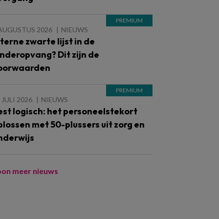
 AUGUSTUS 2026
NIEUWS
nterne zwarte lijst in de
inderopvang? Dit zijn de
oorwaarden
 JULI 2026
NIEUWS
est logisch: het personeelstekort
plossen met 50-plussers uit zorg en
nderwijs
oon meer nieuws