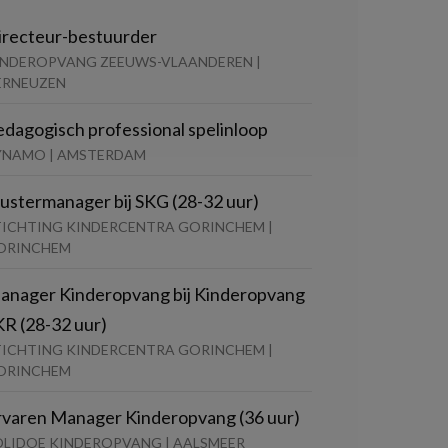
irecteur-bestuurder
INDEROPVANG ZEEUWS-VLAANDEREN |
ERNEUZEN
edagogisch professional spelinloop
YNAMO | AMSTERDAM
lustermanager bij SKG (28-32 uur)
TICHTING KINDERCENTRA GORINCHEM |
ORINCHEM
anager Kinderopvang bij Kinderopvang
KR (28-32 uur)
TICHTING KINDERCENTRA GORINCHEM |
ORINCHEM
rvaren Manager Kinderopvang (36 uur)
OLIDOE KINDEROPVANG | AALSMEER