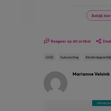
Bekijk hi
Reageer op dit artikel
Deel
GGD
huisvesting
Kinderdagverbli
Marianne Velsink