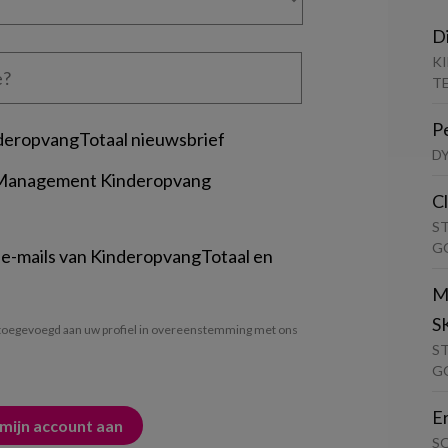
D
K
T
P
deropvangTotaal nieuwsbrief
D
 Management Kinderopvang
C
S
G
 e-mails van KinderopvangTotaal en
M
S
oegevoegd aan uw profiel in overeenstemming met ons
S
G
E
S