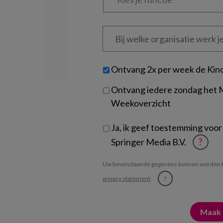
functie
*
Bij
welke
organisatie
werk
Untitled
Ontvang 2x per week de Kin
je?
Ontvang iedere zondag het
Weekoverzicht
Ja, ik geef toestemming voor
Springer Media B.V.
?
Uw bovenstaande gegevens kunnen worden t
privacy statement
.
?