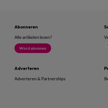
Abonneren
S
Alle artikelen lezen
?
Vo
Word abonnee
Adverteren
P
Adverteren & Partnerships
B