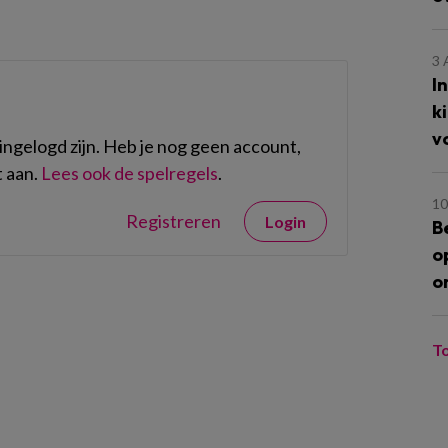
3
I
k
v
ngelogd zijn. Heb je nog geen account,
 aan.
Lees ook de spelregels
.
10
Registreren
Login
B
o
o
T