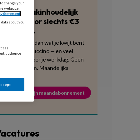
 to change your
the webpage.
Blijf vakinhoudelijk
cy Statement
scherp voor slechts €3
y data about you
per week.
Dat is minder dan wat je kwijt bent
access
aan een cappuccino — en veel
ent, audience
voedzamer voor je werkdag. Geen
verplichtingen. Maandelijks
opzegbaar.
Accept
Activeer mijn maandabonnement
acatures