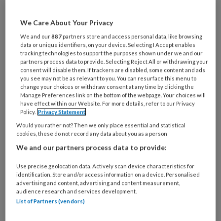
Maak gratis een account aan en lees 2
artikelen gratis per maand
We Care About Your Privacy
We and our
887
partners store and access personal data, like browsing
Al een account of abonnement?
Log dan in
data or unique identifiers, on your device. Selecting I Accept enables
tracking technologies to support the purposes shown under we and our
partners process data to provide. Selecting Reject All or withdrawing your
Wat
consent will disable them. If trackers are disabled, some content and ads
you see may not be as relevant to you. You can resurface this menu to
is
change your choices or withdraw consent at any time by clicking the
je
Manage Preferences link on the bottom of the webpage. Your choices will
e-
have effect within our Website. For more details, refer to our Privacy
Kies
Policy.
Privacy Statement
mailadres?
je
*
*
Would you rather not? Then we only place essential and statistical
wachtwoord*
*
cookies, these do not record any data about you as a person
Kies
We and our partners process data to provide:
je
Use precise geolocation data. Actively scan device characteristics for
functie
*
identification. Store and/or access information on a device. Personalised
advertising and content, advertising and content measurement,
Bij
audience research and services development.
welke
List of Partners (vendors)
organisatie
werk