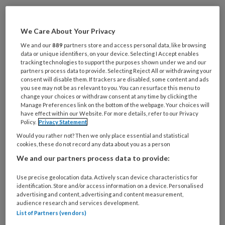
REGISTREREN
We Care About Your Privacy
We and our
889
partners store and access personal data, like browsing
data or unique identifiers, on your device. Selecting I Accept enables
Wil je dit artikel lezen?
tracking technologies to support the purposes shown under we and our
partners process data to provide. Selecting Reject All or withdrawing your
Maak gratis een account aan en lees 2
consent will disable them. If trackers are disabled, some content and ads
you see may not be as relevant to you. You can resurface this menu to
artikelen gratis per maand
change your choices or withdraw consent at any time by clicking the
Manage Preferences link on the bottom of the webpage. Your choices will
Al een account of abonnement?
Log dan in
have effect within our Website. For more details, refer to our Privacy
Policy.
Privacy Statement
Would you rather not? Then we only place essential and statistical
Wat
cookies, these do not record any data about you as a person
is
We and our partners process data to provide:
je
Use precise geolocation data. Actively scan device characteristics for
e-
Kies
identification. Store and/or access information on a device. Personalised
mailadres?
advertising and content, advertising and content measurement,
je
*
*
audience research and services development.
wachtwoord*
*
List of Partners (vendors)