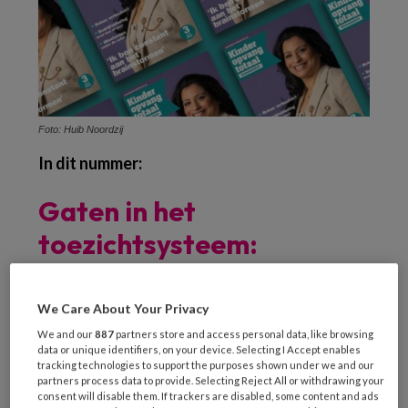
Foto: Huib Noordzij
In dit nummer:
Gaten in het
toezichtsysteem:
misstanden blijven onder
de radar
We Care About Your Privacy
We and our
887
partners store and access personal data, like browsing
data or unique identifiers, on your device. Selecting I Accept enables
Met enige regelmaat wordt Nederland
tracking technologies to support the purposes shown under we and our
partners process data to provide. Selecting Reject All or withdrawing your
opgeschrikt door misstanden in de
consent will disable them. If trackers are disabled, some content and ads