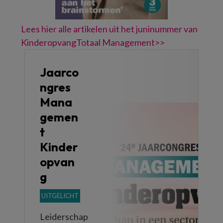
Lees hier alle artikelen uit het juninummer van
KinderopvangTotaal Management>>
Jaarco
ngres
Mana
gemen
t
Kinder
opvan
g
UITGELICHT
Leiderschap