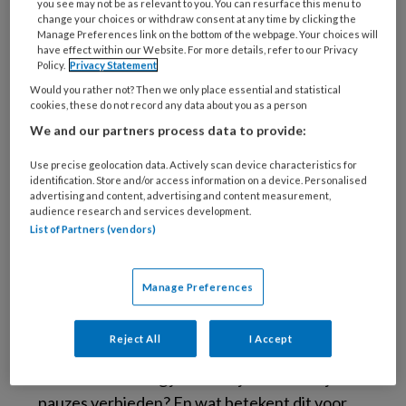
kinderopvang. Denk aan de mishandeling bij
you see may not be as relevant to you. You can resurface this menu to
change your choices or withdraw consent at any time by clicking the
Happy4Kids in Dordrecht, die aan het licht
Manage Preferences link on the bottom of the webpage. Your choices will
kwam dankzij cameraopnames, en
have effect within our Website. For more details, refer to our Privacy
Policy.
Privacy Statement
misbruikverdachte Jan B., die al maanden voor
Would you rather not? Then we only place essential and statistical
zijn recente aanhouding op non-actief werd
cookies, these do not record any data about you as a person
gesteld, maar toch kon doorwerken in de
We and our partners process data to provide:
kinderopvang. Waarom blijven misstanden
Use precise geolocation data. Actively scan device characteristics for
onopgemerkt?
Lees verder >>
identification. Store and/or access information on a device. Personalised
advertising and content, advertising and content measurement,
Roken onder werktijd:
audience research and services development.
List of Partners (vendors)
Kun je het verbieden?
Manage Preferences
Roken past niet bij de kinderopvang, maar in de
praktijk hebben sommige medewerkers toch
Reject All
I Accept
behoefte aan een sigaret of vape. Hoe ga je
daarmee om? Mag je roken tijdens werktijd of
pauzes verbieden? En wat betekent dit voor