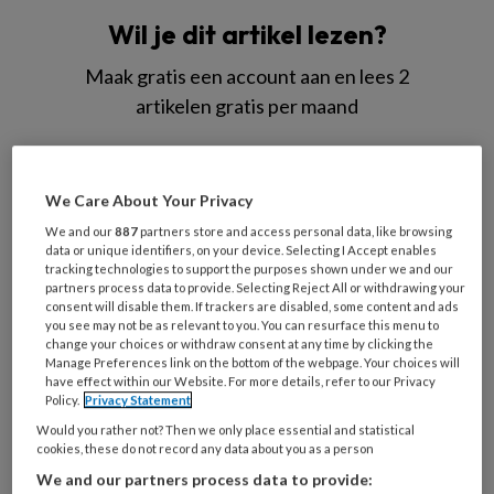
Wil je dit artikel lezen?
Maak gratis een account aan en lees 2
artikelen gratis per maand
Al een account of abonnement?
Log dan in
We Care About Your Privacy
Wat
We and our
887
partners store and access personal data, like browsing
is
data or unique identifiers, on your device. Selecting I Accept enables
tracking technologies to support the purposes shown under we and our
je
partners process data to provide. Selecting Reject All or withdrawing your
e-
consent will disable them. If trackers are disabled, some content and ads
Kies
mailadres?
you see may not be as relevant to you. You can resurface this menu to
je
change your choices or withdraw consent at any time by clicking the
*
*
wachtwoord*
*
Manage Preferences link on the bottom of the webpage. Your choices will
have effect within our Website. For more details, refer to our Privacy
Kies
Policy.
Privacy Statement
je
Would you rather not? Then we only place essential and statistical
functie
*
cookies, these do not record any data about you as a person
We and our partners process data to provide:
Bij