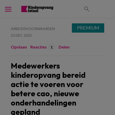
PREMIUM
ARBEIDSVOORWAARDEN
23 DEC 2022
Opslaan
Reacties
Delen
1
Medewerkers
kinderopvang bereid
actie te voeren voor
betere cao, nieuwe
onderhandelingen
gepland