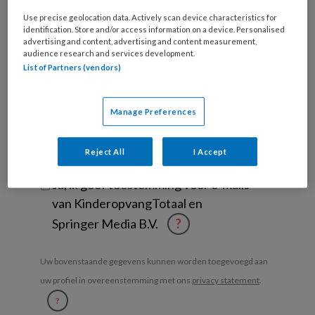
welke
Use precise geolocation data. Actively scan device characteristics for
organisatie
identification. Store and/or access information on a device. Personalised
advertising and content, advertising and content measurement,
werk
Untitled
audience research and services development.
Ontvang 2x per week de
je?
List of Partners (vendors)
KinderopvangTotaal nieuwsbrief
Ontvang iedere zondag het
Manage Preferences
Management Kinderopvang
Weekoverzicht
Reject All
I Accept
Ja, ik geef toestemming voor e-mails
van KinderopvangTotaal en
Springer Media B.V.
?
Uw bovenstaande gegevens kunnen worden toegevoegd aan
uw profiel in overeenstemming met ons
privacy statement
.
?