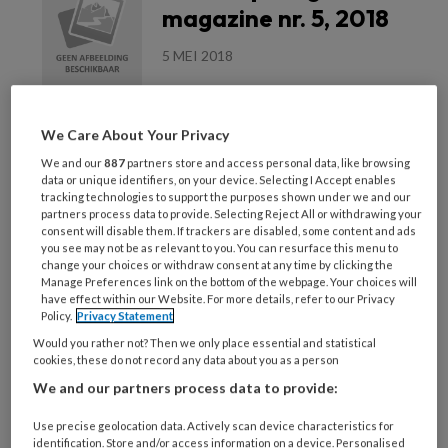
magazine nr. 5, 2018
5 MEI 2018
Lees meer
We Care About Your Privacy
We and our
887
partners store and access personal data, like browsing
Kinderopvang
data or unique identifiers, on your device. Selecting I Accept enables
tracking technologies to support the purposes shown under we and our
magazine nr. 4, 2018
partners process data to provide. Selecting Reject All or withdrawing your
consent will disable them. If trackers are disabled, some content and ads
you see may not be as relevant to you. You can resurface this menu to
24 APRIL 2018
change your choices or withdraw consent at any time by clicking the
Manage Preferences link on the bottom of the webpage. Your choices will
have effect within our Website. For more details, refer to our Privacy
Lees meer
Policy.
Privacy Statement
Would you rather not? Then we only place essential and statistical
cookies, these do not record any data about you as a person
Management
We and our partners process data to provide:
kinderopvang
Use precise geolocation data. Actively scan device characteristics for
magazine nr. 2, 2018
identification. Store and/or access information on a device. Personalised