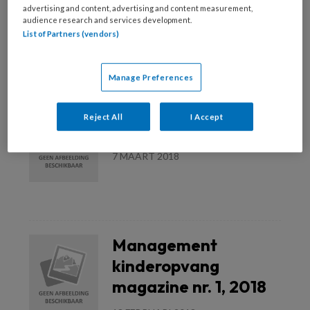
advertising and content, advertising and content measurement,
23 MAART 2018
audience research and services development.
List of Partners (vendors)
Lees meer
Manage Preferences
Kinderopvang
Reject All
I Accept
magazine nr. 3, 2018
7 MAART 2018
Lees meer
Management
kinderopvang
magazine nr. 1, 2018