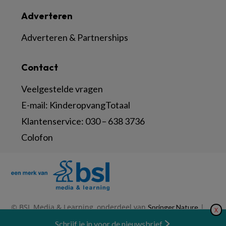
Adverteren
Adverteren & Partnerships
Contact
Veelgestelde vragen
E-mail:
KinderopvangTotaal
Klantenservice:
030 – 638 3736
Colofon
© BSL Media & Learning, onderdeel van
|
Springer Nature
X
|
|
Privacy Statement
Disclaimer
Voorwaarden
Nieuwsbrief
Schrijf je in voor de nieuwsbrief
Abonneren