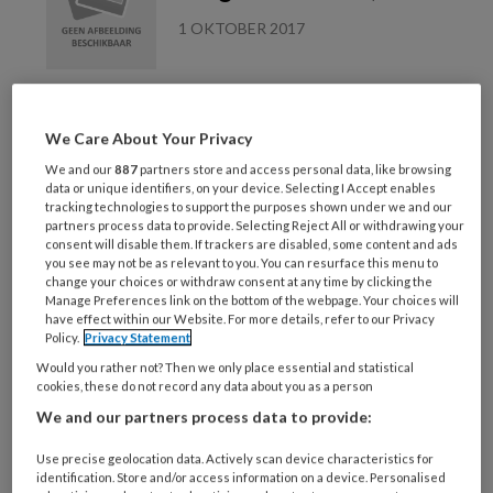
1 OKTOBER 2017
Lees meer
We Care About Your Privacy
Management
We and our
887
partners store and access personal data, like browsing
data or unique identifiers, on your device. Selecting I Accept enables
kinderopvang
tracking technologies to support the purposes shown under we and our
partners process data to provide. Selecting Reject All or withdrawing your
magazine nr. 5, 2017
consent will disable them. If trackers are disabled, some content and ads
you see may not be as relevant to you. You can resurface this menu to
7 SEPTEMBER 2017
change your choices or withdraw consent at any time by clicking the
Manage Preferences link on the bottom of the webpage. Your choices will
have effect within our Website. For more details, refer to our Privacy
Lees meer
Policy.
Privacy Statement
Would you rather not? Then we only place essential and statistical
cookies, these do not record any data about you as a person
Kinderopvang
We and our partners process data to provide:
magazine nr. 9, 2017
Use precise geolocation data. Actively scan device characteristics for
identification. Store and/or access information on a device. Personalised
1 SEPTEMBER 2017