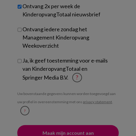
werk
Untitled
Ontvang 2x per week de
je?
KinderopvangTotaal nieuwsbrief
Ontvang iedere zondag het
Management Kinderopvang
Weekoverzicht
Ja, ik geef toestemming voor e-mails
van KinderopvangTotaal en
Springer Media B.V.
?
Uw bovenstaande gegevens kunnen worden toegevoegd aan
uw profiel in overeenstemming met ons
privacy statement
.
?