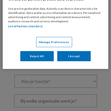
Maak gratis een account aan en lees 2
artikelen gratis per maand
Use precise geolocation data. Actively scan device characteristics for
identification. Store and/or access information on a device. Personalised
advertising and content, advertising and content measurement,
Al een account of abonnement?
Log dan in
audience research and services development.
List of Partners (vendors)
Wat
is
Manage Preferences
je
e-
Kies
Reject All
I Accept
mailadres?
je
*
*
wachtwoord*
*
Kies
je
functie
*
Bij
welke
organisatie