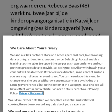
erg waarderen. Rebecca Baas (48)
werkt nu twee jaar bij de
kinderopvangorganisatie in Katwijk en
omgeving (zes kinderdagverblijven,
acht bso’s en twaalf peuterspeelzalen).
Haar missie: het opzetten van een
We Care About Your Privacy
kwaliteitssysteem.
We and our
889
partners store and access personal data, like browsing
data or unique identifiers, on your device. Selecting I Accept enables
tracking technologies to support the purposes shown under we and our
Waarom
partners process data to provide. Selecting Reject All or withdrawing your
consent will disable them. If trackers are disabled, some content and ads
you see may not be as relevant to you. You can resurface this menu to
change your choices or withdraw consent at any time by clicking the
Manage Preferences link on the bottom of the webpage. Your choices will
have effect within our Website. For more details, refer to our Privacy
REGISTREREN
Policy.
Privacy Statement
Would you rather not? Then we only place essential and statistical
Wil je dit artikel lezen?
cookies, these do not record any data about you as a person
We and our partners process data to provide: