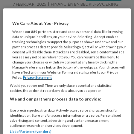
7 FEBRUARI 2025
FINANCIËN EN BEDRIJFSVOERING
Help, we worden
overgenomen – wat nu?
We Care About Your Privacy
We and our
889
partners store and access personal data, like browsing
data or unique identifiers, on your device. Selecting I Accept enables
tracking technologies to support the purposes shown under we and our
partners process data to provide. Selecting Reject All or withdrawing your
consent will disable them. If trackers are disabled, some content and ads
you see may not be as relevant to you. You can resurface this menu to
change your choices or withdraw consent at any time by clicking the
Manage Preferences link on the bottom of the webpage. Your choices will
29 JANUARI 2025
WET- EN REGELGEVING
have effect within our Website. For more details, refer to our Privacy
Policy.
Privacy Statement
Zorgen bij gastouders:
ondernemer of
Would you rather not? Then we only place essential and statistical
cookies, these do not record any data about you as a person
schijnzelfstandig?
We and our partners process data to provide:
Use precise geolocation data. Actively scan device characteristics for
identification. Store and/or access information on a device. Personalised
advertising and content, advertising and content measurement,
audience research and services development.
List of Partners (vendors)