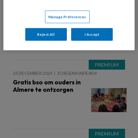
6 JANUARI 2025
FINANCIËN EN BEDRIJFSVOERING
Selma Özkan: een ware
Manage Preferences
changemaker
Reject All
I Accept
23 DECEMBER 2024
ZORGENKINDEREN
Gratis bso om ouders in
Almere te ontzorgen