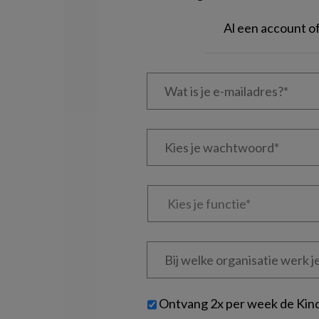
Al een account 
Wat
is
je
e-
Kies
mailadres?
je
*
*
wachtwoord*
*
Kies
je
functie
*
Bij
welke
organisatie
werk
Untitled
Ontvang 2x per week de Kin
je?