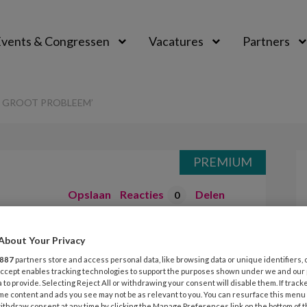
vents & Congressen
Vacatures
Partners
aal
 GROOT PROBLEEM’
PREMIUM
Opslaan
Reacties
Delen
0
ort en werkdruk
About Your Privacy
887
partners store and access personal data, like browsing data or unique identifiers, 
m’
 Accept enables tracking technologies to support the purposes shown under we and our
 to provide. Selecting Reject All or withdrawing your consent will disable them. If track
me content and ads you see may not be as relevant to you. You can resurface this menu
ithdraw consent at any time by clicking the Manage Preferences link on the bottom of 