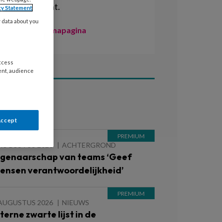
management.
cy Statement
y data about you
Naar de themapagina
access
ent, audience
ees ook
Accept
 AUGUSTUS 2026
ACHTERGROND
igenaarschap van teams ‘Geef
ensen verantwoordelijkheid’
 AUGUSTUS 2026
NIEUWS
nterne zwarte lijst in de