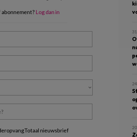
k
v
of abonnement?
Log dan in
31
O
n
p
w
24
S
o
o
20
deropvangTotaal nieuwsbrief
Z