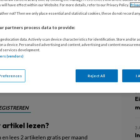
rt in de kinderopvang zorgt voor een
 will have effect within our Website. For more details, refer to our Privacy Policy.
Priva
lijke situatie, volgens PPINK. ‘Druk
ther not? Then we only place essential and statistical cookies, these do not record an
rs betekent druk op de kwaliteit’,
r partners process data to provide:
e van Dijk. ‘Het is tijd dat alle
jkheid nemen, van
geolocation data. Actively scan device characteristics for identification. Store and/or 
 on a device. Personalised advertising and content, advertising and content measurem
 opleiders en overheid.’
d services development.
tners (vendors)
L
Preferences
Reject All
I 
5
E
m
EGISTREREN
t artikel lezen?
3
I
en lees 2 artikelen gratis per maand