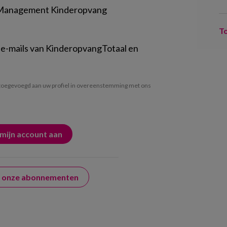
 Management Kinderopvang
T
 e-mails van KinderopvangTotaal en
oegevoegd aan uw profiel in overeenstemming met ons
er onze abonnementen