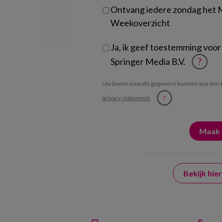
Ontvang iedere zondag het
Weekoverzicht
Ja, ik geef toestemming voor
Springer Media B.V.
?
Uw bovenstaande gegevens kunnen worden t
privacy statement
.
?
Bekijk hi