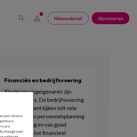
Nieuwsbrief
Abonneren
Financiën en bedrijfsvoering
Kinderopvangeigenaren zijn
ondernemers. De bedrijfsvoering
die daarbij komt kijken telt vele
facetten: van personeelsplanning
on your device.
 partners
tot marketing en van good
ers are
 to change your
governance tot financieel
the webpage.