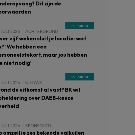
inderopvang? Dit zijn de
oorwaarden
 JULI 2026
ACHTERGROND
ver vijf weken sluit je locatie: wat
u? ‘We hebben een
ersoneelstekort, maar jou hebben
e niet nodig’
 JULI 2026
NIEUWS
tond de uitkomst al vast? BK wil
pheldering over DAEB-keuze
verheid
 JULI 2026
SPONSORED
o omzeil je zes bekende valkuilen