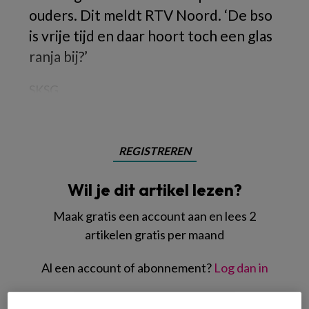
ouders. Dit meldt RTV Noord. ‘De bso
is vrije tijd en daar hoort toch een glas
ranja bij?’
SKSG
REGISTREREN
Wil je dit artikel lezen?
Maak gratis een account aan en lees 2
artikelen gratis per maand
Al een account of abonnement?
Log dan in