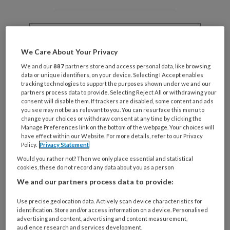
Wat
is
je
We Care About Your Privacy
e-
Kies
We and our
887
partners store and access personal data, like browsing
mailadres?
je
data or unique identifiers, on your device. Selecting I Accept enables
*
*
tracking technologies to support the purposes shown under we and our
wachtwoord*
*
partners process data to provide. Selecting Reject All or withdrawing your
consent will disable them. If trackers are disabled, some content and ads
Kies
you see may not be as relevant to you. You can resurface this menu to
je
change your choices or withdraw consent at any time by clicking the
functie
*
Manage Preferences link on the bottom of the webpage. Your choices will
have effect within our Website. For more details, refer to our Privacy
Bij
Policy.
Privacy Statement
welke
Would you rather not? Then we only place essential and statistical
organisatie
cookies, these do not record any data about you as a person
werk
We and our partners process data to provide:
Untitled
Ontvang 2x per week de
je?
Use precise geolocation data. Actively scan device characteristics for
KinderopvangTotaal nieuwsbrief
identification. Store and/or access information on a device. Personalised
advertising and content, advertising and content measurement,
Ontvang iedere zondag het
audience research and services development.