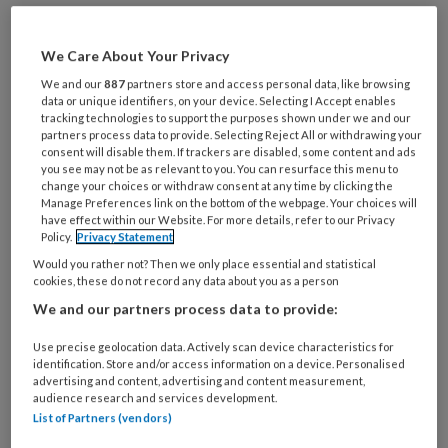
Maak gratis een account aan en lees 2
artikelen gratis per maand
We Care About Your Privacy
We and our
887
partners store and access personal data, like browsing
Al een account of abonnement?
Log dan in
data or unique identifiers, on your device. Selecting I Accept enables
tracking technologies to support the purposes shown under we and our
partners process data to provide. Selecting Reject All or withdrawing your
Wat
consent will disable them. If trackers are disabled, some content and ads
you see may not be as relevant to you. You can resurface this menu to
is
change your choices or withdraw consent at any time by clicking the
je
Manage Preferences link on the bottom of the webpage. Your choices will
e-
have effect within our Website. For more details, refer to our Privacy
Kies
Policy.
Privacy Statement
mailadres?
je
*
*
Would you rather not? Then we only place essential and statistical
wachtwoord*
*
cookies, these do not record any data about you as a person
Kies
We and our partners process data to provide:
je
Use precise geolocation data. Actively scan device characteristics for
functie
*
identification. Store and/or access information on a device. Personalised
advertising and content, advertising and content measurement,
Bij
audience research and services development.
welke
List of Partners (vendors)
organisatie