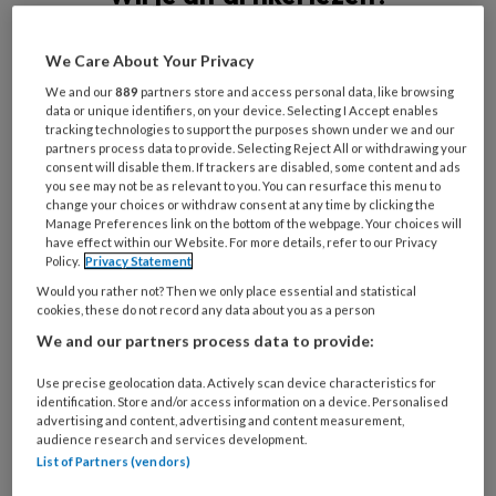
Maak gratis een account aan en lees 2
We Care About Your Privacy
artikelen gratis per maand
We and our
889
partners store and access personal data, like browsing
data or unique identifiers, on your device. Selecting I Accept enables
Al een account of abonnement?
Log dan in
tracking technologies to support the purposes shown under we and our
partners process data to provide. Selecting Reject All or withdrawing your
consent will disable them. If trackers are disabled, some content and ads
Wat
you see may not be as relevant to you. You can resurface this menu to
change your choices or withdraw consent at any time by clicking the
is
Manage Preferences link on the bottom of the webpage. Your choices will
je
have effect within our Website. For more details, refer to our Privacy
e-
Policy.
Privacy Statement
Kies
mailadres?
Would you rather not? Then we only place essential and statistical
je
cookies, these do not record any data about you as a person
*
*
wachtwoord*
*
We and our partners process data to provide:
Kies
Use precise geolocation data. Actively scan device characteristics for
je
identification. Store and/or access information on a device. Personalised
functie
*
advertising and content, advertising and content measurement,
audience research and services development.
Bij
List of Partners (vendors)
welke