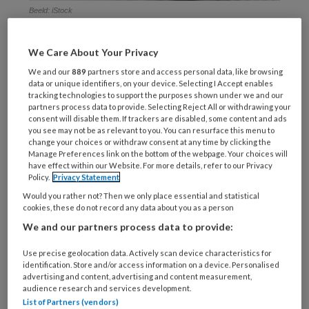
Beeld: iStock
Het
We Care About Your Privacy
We and our
889
partners store and access personal data, like browsing
data or unique identifiers, on your device. Selecting I Accept enables
tracking technologies to support the purposes shown under we and our
REGISTREREN
partners process data to provide. Selecting Reject All or withdrawing your
consent will disable them. If trackers are disabled, some content and ads
you see may not be as relevant to you. You can resurface this menu to
Wil je dit artikel lezen?
change your choices or withdraw consent at any time by clicking the
Manage Preferences link on the bottom of the webpage. Your choices will
Maak gratis een account aan en lees 2
have effect within our Website. For more details, refer to our Privacy
Policy.
Privacy Statement
artikelen gratis per maand
Would you rather not? Then we only place essential and statistical
cookies, these do not record any data about you as a person
Al een account of abonnement?
Log dan in
We and our partners process data to provide:
Use precise geolocation data. Actively scan device characteristics for
Wat
identification. Store and/or access information on a device. Personalised
is
advertising and content, advertising and content measurement,
je
audience research and services development.
e-
List of Partners (vendors)