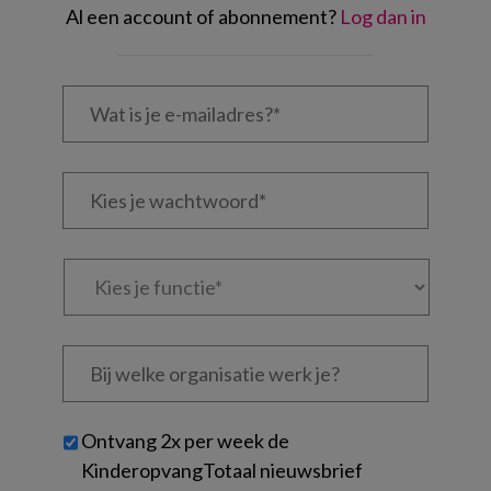
Al een account of abonnement?
Log dan in
Wat
is
je
e-
Kies
mailadres?
je
*
*
wachtwoord*
*
Kies
je
functie
*
Bij
welke
organisatie
werk
Untitled
Ontvang 2x per week de
je?
KinderopvangTotaal nieuwsbrief