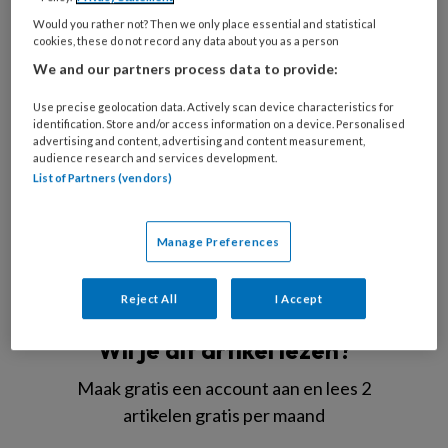
Would you rather not? Then we only place essential and statistical
cookies, these do not record any data about you as a person
We and our partners process data to provide:
Use precise geolocation data. Actively scan device characteristics for
identification. Store and/or access information on a device. Personalised
advertising and content, advertising and content measurement,
audience research and services development.
AdobeStock/cherryandbees
List of Partners (vendors)
Het
Manage Preferences
REGISTREREN
Reject All
I Accept
Wil je dit artikel lezen?
Maak gratis een account aan en lees 2
artikelen gratis per maand