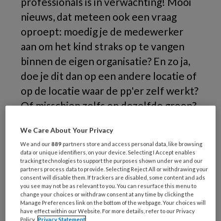
professionals is in verwachting! Mooi
nieuws, dat meteen ook een vraag
oproept: moedig je de medewerker
aan om het kind straks op te vangen
binnen de eigen organisatie? En zo ja,
doe je dit dan op een andere locatie of
op de locatie waar de pp'er zelf werkt?
Of misschien zelfs op dezelfde groep?
En hoe denken pp'ers zélf over het
We Care About Your Privacy
opvangen van hun eigen kinderen op
We and our
889
partners store and access personal data, like browsing
hun werk? ‘Het heeft echt voor- en
data or unique identifiers, on your device. Selecting I Accept enables
tracking technologies to support the purposes shown under we and our
nadelen.'
partners process data to provide. Selecting Reject All or withdrawing your
consent will disable them. If trackers are disabled, some content and ads
you see may not be as relevant to you. You can resurface this menu to
change your choices or withdraw consent at any time by clicking the
Manage Preferences link on the bottom of the webpage. Your choices will
have effect within our Website. For more details, refer to our Privacy
Policy.
Privacy Statement