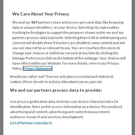
Maak gratis een account aan en lees 2
artikelen gratis per maand
We Care About Your Privacy
We and our
887
partners store and access personal data, like browsing
data or unique identifiers, on your device. Selecting I Accept enables
Al een account of abonnement?
Log dan in
tracking technologies to support the purposes shown under we and our
partners process data to provide. Selecting Reject All or withdrawing your
consent will disable them. If trackers are disabled, some content and ads
Wat
you see may not be as relevant to you. You can resurface this menu to
is
change your choices or withdraw consent at any time by clicking the
Manage Preferences link on the bottom of the webpage. Your choices will
je
have effect within our Website. For more details, refer to our Privacy
e-
Policy.
Privacy Statement
Kies
mailadres?
Would you rather not? Then we only place essential and statistical
je
*
*
cookies, these do not record any data about you as a person
wachtwoord*
*
We and our partners process data to provide:
Kies
je
Use precise geolocation data. Actively scan device characteristics for
identification. Store and/or access information on a device. Personalised
functie
*
advertising and content, advertising and content measurement,
audience research and services development.
Bij
List of Partners (vendors)
welke
organisatie