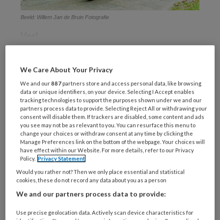
Beeld: Willem Jan de Bruin Fotografie
Veel
We Care About Your Privacy
REGISTREREN
We and our
887
partners store and access personal data, like browsing
data or unique identifiers, on your device. Selecting I Accept enables
tracking technologies to support the purposes shown under we and our
Wil je dit artikel lezen?
partners process data to provide. Selecting Reject All or withdrawing your
consent will disable them. If trackers are disabled, some content and ads
Maak gratis een account aan en lees 2
you see may not be as relevant to you. You can resurface this menu to
change your choices or withdraw consent at any time by clicking the
artikelen gratis per maand
Manage Preferences link on the bottom of the webpage. Your choices will
have effect within our Website. For more details, refer to our Privacy
Policy.
Privacy Statement
Al een account of abonnement?
Log dan in
Would you rather not? Then we only place essential and statistical
cookies, these do not record any data about you as a person
Wat
We and our partners process data to provide:
is
je
Use precise geolocation data. Actively scan device characteristics for