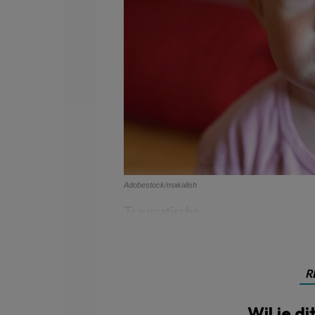
Adobestock/makalish
Traumatische
R
Wil je di