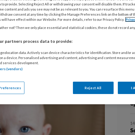
het jonge leven van een kind,
 to provide. Selecting Reject All or withdrawing your consent will disable them. If track
me content and ads you see may not be as relevant to you. You can resurface this menu
ere leeftijd gedragsuitingen laat
ithdraw consent at any time by clicking the Manage Preferences link on the bottom of 
 will have effect within our Website. For more details, refer to our Privacy Policy.
Priva
rt kijken kan trauma al herkennen bij
ther not? Then we only place essential and statistical cookies, these do not record an
neer een kind er zelf nog geen taal
gnalen? En wat kun je daarmee als
r partners process data to provide:
rthopedagoog Niels van Delden geeft
geolocation data. Actively scan device characteristics for identification. Store and/or 
L
 on a device. Personalised advertising and content, advertising and content measurem
d services development.
tners (vendors)
29
V
Preferences
Reject All
I 
g
o
14
S