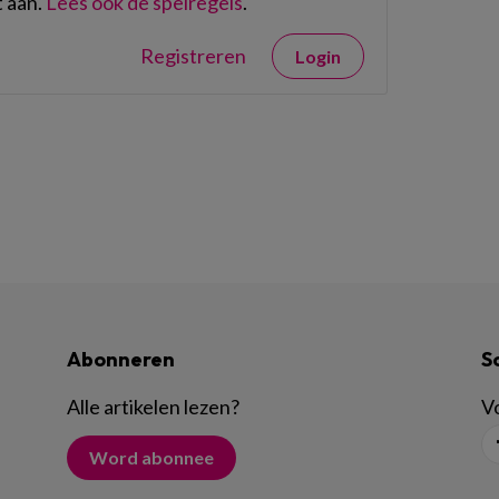
 aan.
Lees ook de spelregels
.
Registreren
Login
Abonneren
S
Alle artikelen lezen
?
Vo
Word abonnee