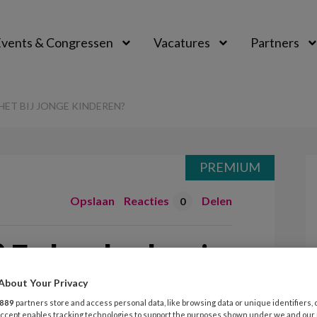
vents & Congressen
Vacatures
Partners
aal
HET BIJ JONGE KINDEREN?
PREMIUM
Opslaan
Reacties
Delen
0
 En hoe herken je
inderen?
About Your Privacy
889
partners store and access personal data, like browsing data or unique identifiers, 
 Accept enables tracking technologies to support the purposes shown under we and our