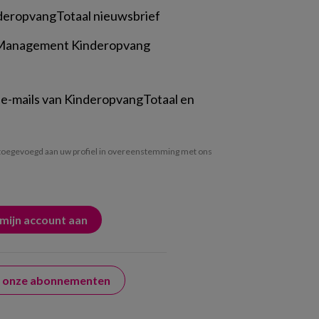
deropvangTotaal nieuwsbrief
 Management Kinderopvang
 e-mails van KinderopvangTotaal en
oegevoegd aan uw profiel in overeenstemming met ons
er onze abonnementen