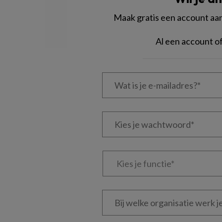
Maak gratis een account aan 
Al een account 
Wat
is
je
e-
Kies
mailadres?
je
*
*
wachtwoord*
*
Kies
je
functie
*
Bij
welke
organisatie