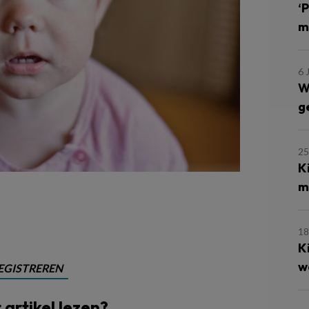
‘
m
6 
W
g
25
K
m
18
K
w
EGISTREREN
t artikel lezen?