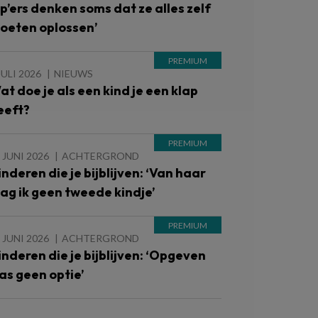
Pp’ers denken soms dat ze alles zelf
oeten oplossen’
JULI 2026
NIEUWS
at doe je als een kind je een klap
eeft?
 JUNI 2026
ACHTERGROND
inderen die je bijblijven: ‘Van haar
ag ik geen tweede kindje’
 JUNI 2026
ACHTERGROND
inderen die je bijblijven: ‘Opgeven
as geen optie’