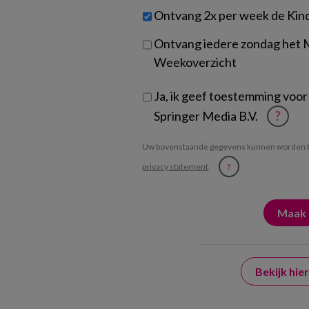
werk
Untitled
Ontvang 2x per week de Kin
je?
Ontvang iedere zondag het
Weekoverzicht
Ja, ik geef toestemming voor
Springer Media B.V.
?
Uw bovenstaande gegevens kunnen worden t
privacy statement
.
?
Bekijk hi