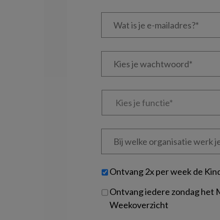
Wat
is
je
e-
Kies
mailadres?
je
*
*
wachtwoord*
*
Kies
je
functie
*
Bij
welke
organisatie
werk
Untitled
Ontvang 2x per week de Kin
je?
Ontvang iedere zondag het
Weekoverzicht