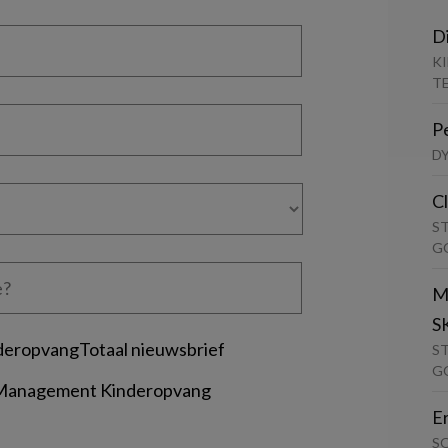
D
K
T
P
D
C
S
G
M
S
deropvangTotaal nieuwsbrief
S
G
 Management Kinderopvang
E
S