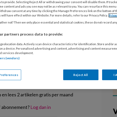
in de kinderopvang en medewerkers
 to provide. Selecting Reject All or withdrawing your consent will disable them. If track
me content and ads you see may not be as relevant to you. You can resurface this menu
ken nauw samen binnen een pilot in
ithdraw consent at any time by clicking the Manage Preferences link on the bottom of 
 will have effect within our Website. For more details, refer to our Privacy Policy.
Priva
ot is zo’n succes dat de werkwijze
ther not? Then we only place essential and statistical cookies, these do not record an
ijken en kinderopvangorganisaties in
r partners process data to provide:
geolocation data. Actively scan device characteristics for identification. Store and/or 
 on a device. Personalised advertising and content, advertising and content measurem
d services development.
tners (vendors)
EGISTREREN
Preferences
Reject All
I 
t artikel lezen?
en lees 2 artikelen gratis per maand
of abonnement?
Log dan in
V