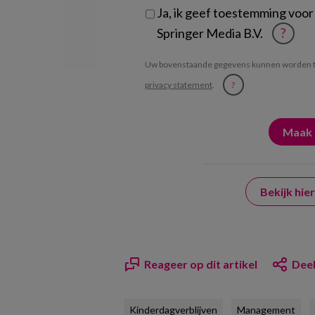
Ja, ik geef toestemming voor
Springer Media B.V.
?
Uw bovenstaande gegevens kunnen worden t
privacy statement
.
?
Bekijk hi
Reageer op dit artikel
Deel
Kinderdagverblijven
Management