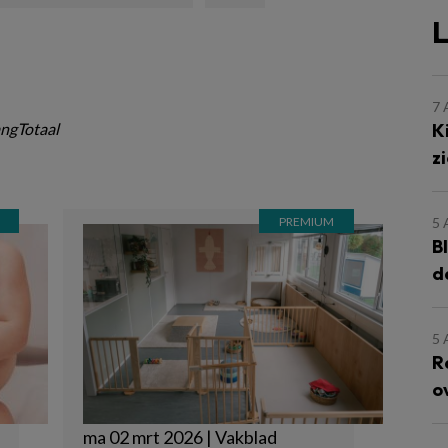
L
7
K
ngTotaal
z
5
B
d
5
R
o
ma 02 mrt 2026 | Vakblad