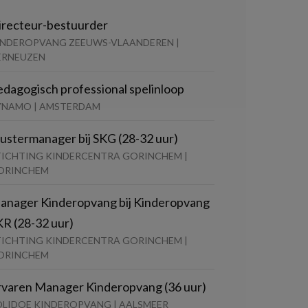
irecteur-bestuurder
INDEROPVANG ZEEUWS-VLAANDEREN |
ERNEUZEN
edagogisch professional spelinloop
YNAMO | AMSTERDAM
lustermanager bij SKG (28-32 uur)
TICHTING KINDERCENTRA GORINCHEM |
ORINCHEM
anager Kinderopvang bij Kinderopvang
KR (28-32 uur)
TICHTING KINDERCENTRA GORINCHEM |
ORINCHEM
rvaren Manager Kinderopvang (36 uur)
OLIDOE KINDEROPVANG | AALSMEER