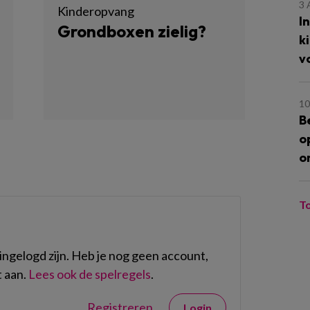
3
Kinderopvang
I
Grondboxen zielig?
k
v
10
B
o
o
T
ngelogd zijn. Heb je nog geen account,
 aan.
Lees ook de spelregels
.
Registreren
Login