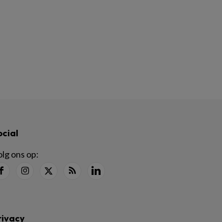
ocial
lg ons op:
rivacy