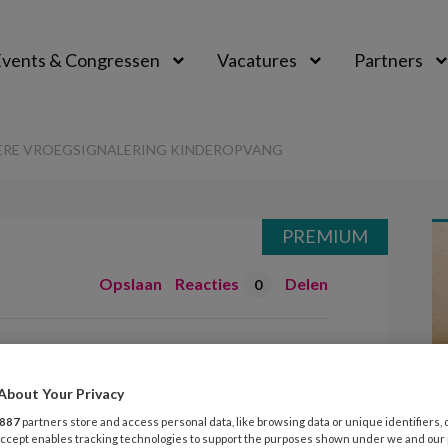
vents & Congressen
Vacatures
Partners
aal
ERE VROEGSIGNALERING KINDEROPVANG
PREMIUM
Opslaan
Reacties
Delen
0
voor betere
ing kinderopvang
About Your Privacy
887
partners store and access personal data, like browsing data or unique identifiers, 
 Accept enables tracking technologies to support the purposes shown under we and our