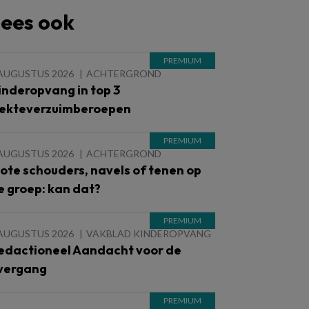
ees ook
 AUGUSTUS 2026
ACHTERGROND
inderopvang in top 3
iekteverzuimberoepen
 AUGUSTUS 2026
ACHTERGROND
lote schouders, navels of tenen op
e groep: kan dat?
 AUGUSTUS 2026
VAKBLAD KINDEROPVANG
edactioneel Aandacht voor de
vergang