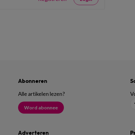
Abonneren
S
Alle artikelen lezen
?
Vo
Word abonnee
Adverteren
P