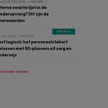
 AUGUSTUS 2026
NIEUWS
nterne zwarte lijst in de
inderopvang? Dit zijn de
oorwaarden
 JULI 2026
NIEUWS
est logisch: het personeelstekort
plossen met 50-plussers uit zorg en
nderwijs
oon meer nieuws