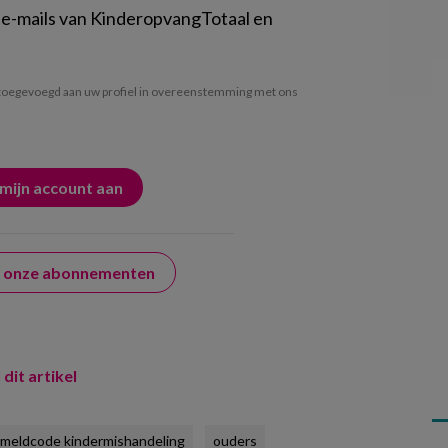
 e-mails van KinderopvangTotaal en
oegevoegd aan uw profiel in overeenstemming met ons
er onze abonnementen
 dit artikel
meldcode kindermishandeling
ouders