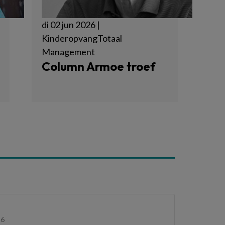
di 02 jun 2026 |
KinderopvangTotaal
Management
Column Armoe troef
36