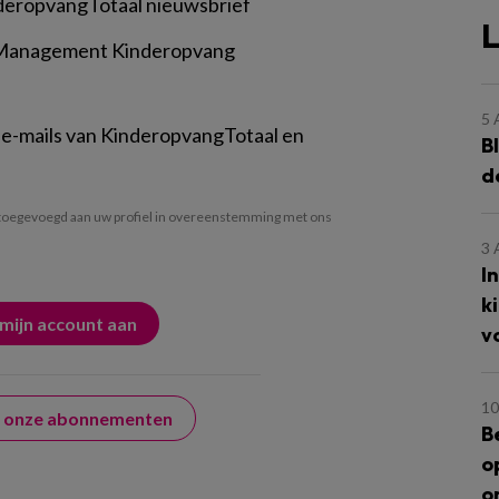
deropvangTotaal nieuwsbrief
L
 Management Kinderopvang
5
 e-mails van KinderopvangTotaal en
B
d
oegevoegd aan uw profiel in overeenstemming met ons
3
I
k
v
10
er onze abonnementen
B
o
o