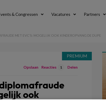
vents & Congressen
Vacatures
Partners
aal
FRAUDE MET EVC’S: MOGELIJK OOK KINDEROPVANG DE DUPE
PREMIUM
Opslaan
Reacties
Delen
1
 diplomafraude
elijk ook
de dupe