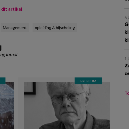
 dit artikel
6 
G
Management
opleiding & bijscholing
k
k
j
ngTotaal
1 
Z
z
T