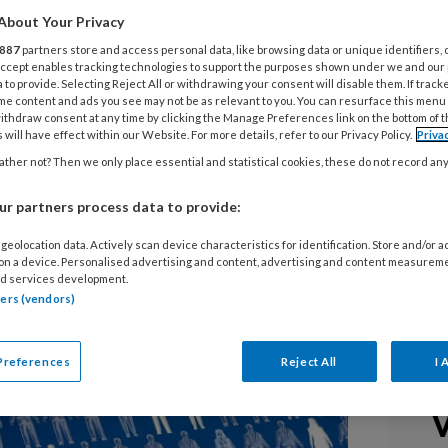
About Your Privacy
kinderopvang (tijdelijke) medewerkers
887
partners store and access personal data, like browsing data or unique identifiers, 
 Accept enables tracking technologies to support the purposes shown under we and our
at is verkregen door gesjoemel met
 to provide. Selecting Reject All or withdrawing your consent will disable them. If track
me content and ads you see may not be as relevant to you. You can resurface this menu
). Ministers Bruins (OCW) en Agema
ithdraw consent at any time by clicking the Manage Preferences link on the bottom of 
 will have effect within our Website. For more details, refer to our Privacy Policy.
Priva
e Kamer voor grootschalige fraude
ther not? Then we only place essential and statistical cookies, these do not record an
dingen op de lijst met specifieke
eerd wordt, kwalificeren tot werken
r partners process data to provide:
 gastouderopvang.
geolocation data. Actively scan device characteristics for identification. Store and/or 
 on a device. Personalised advertising and content, advertising and content measurem
d services development.
tners (vendors)
Preferences
Reject All
I 
V