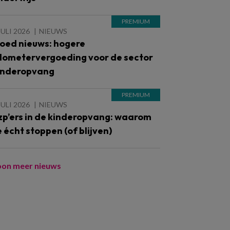
JULI 2026
NIEUWS
oed nieuws: hogere
ilometervergoeding voor de sector
inderopvang
JULI 2026
NIEUWS
zp’ers in de kinderopvang: waarom
e écht stoppen (of blijven)
oon meer nieuws