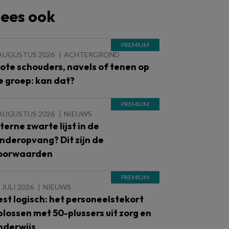
ees ook
 AUGUSTUS 2026
ACHTERGROND
lote schouders, navels of tenen op
e groep: kan dat?
 AUGUSTUS 2026
NIEUWS
nterne zwarte lijst in de
inderopvang? Dit zijn de
oorwaarden
 JULI 2026
NIEUWS
est logisch: het personeelstekort
plossen met 50-plussers uit zorg en
nderwijs