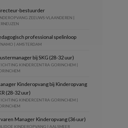
irecteur-bestuurder
INDEROPVANG ZEEUWS-VLAANDEREN |
ERNEUZEN
edagogisch professional spelinloop
YNAMO | AMSTERDAM
lustermanager bij SKG (28-32 uur)
TICHTING KINDERCENTRA GORINCHEM |
ORINCHEM
anager Kinderopvang bij Kinderopvang
KR (28-32 uur)
TICHTING KINDERCENTRA GORINCHEM |
ORINCHEM
rvaren Manager Kinderopvang (36 uur)
OLIDOE KINDEROPVANG | AALSMEER