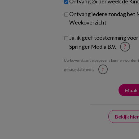
Ontvang 2x per week de Kin
je?
Ontvang iedere zondag het
Weekoverzicht
Ja, ik geef toestemming voor
Springer Media B.V.
?
Uw bovenstaande gegevens kunnen worden t
privacy statement
.
?
Bekijk hi