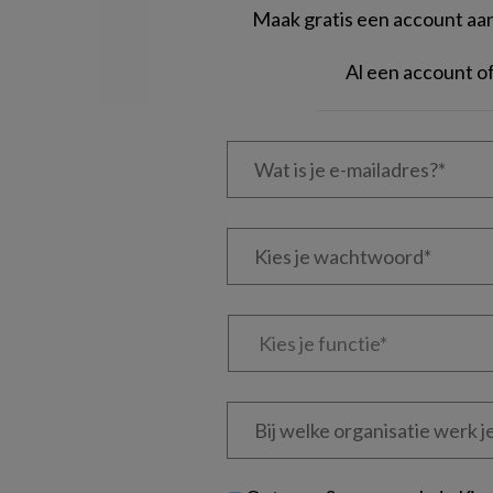
Maak gratis een account aan 
Al een account 
Wat
is
je
e-
Kies
mailadres?
je
*
*
wachtwoord*
*
Kies
je
functie
*
Bij
welke
organisatie
werk
Untitled