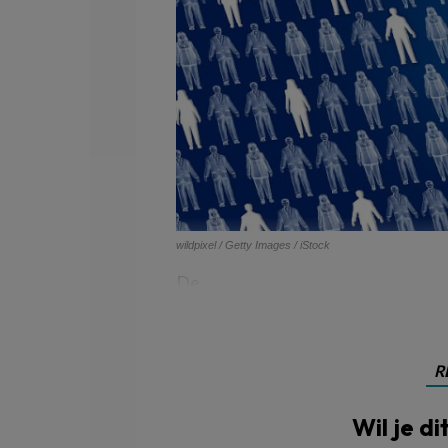
wildpixel / Getty Images / iStock
De
R
Wil je di