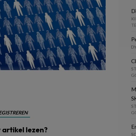
D
K
T
P
D
C
S
G
M
S
S
EGISTREREN
G
E
t artikel lezen?
S