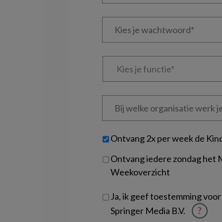
e-
Kies
mailadres?
je
*
*
wachtwoord*
*
Kies
je
functie
*
Bij
welke
organisatie
werk
Untitled
Ontvang 2x per week de Kin
je?
Ontvang iedere zondag het
Weekoverzicht
Ja, ik geef toestemming voor
Springer Media B.V.
?