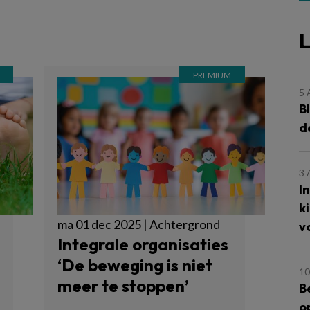
L
5
B
d
3
I
k
ma 01 dec 2025 | Achtergrond
v
Integrale organisaties
‘De beweging is niet
10
meer te stoppen’
B
o