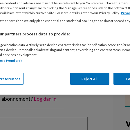
s, vitamine B11, D, E, calcium, ijzer
me content and ads you see may not be as relevant to you. You can resurface this menu
t Nutricia na een onderzoek met de
ithdraw consent at any time by clicking the Manage Preferences link on the bottom of 
 will have effect within our Website. For more details, refer to our Privacy Policy.
Priva
ther not? Then we only place essential and statistical cookies, these do not record an
r partners process data to provide:
geolocation data. Actively scan device characteristics for identification. Store and/or 
 on a device. Personalised advertising and content, advertising and content measurem
d services development.
EGISTREREN
tners (vendors)
t artikel lezen?
Preferences
Reject All
I 
en lees 2 artikelen gratis per maand
of abonnement?
Log dan in
V