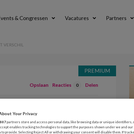
vents & Congressen
Vacatures
Partners
aal
T VERSCHIL
PREMIUM
Opslaan
Reacties
Delen
0
aakt het verschil
About Your Privacy
887
partners store and access personal data, like browsing data or unique identifiers, 
slaan, halen de aanbevolen dagelijkse
 Accept enables tracking technologies to support the purposes shown under we and our
 to provide. Selecting Reject All or withdrawing your consent will disable them. If track