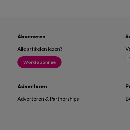
Abonneren
S
Alle artikelen lezen
?
Vo
Word abonnee
Adverteren
P
Adverteren & Partnerships
B