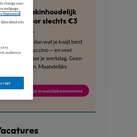
 to change your
the webpage.
Blijf vakinhoudelijk
cy Statement
scherp voor slechts €3
y data about you
per week.
Dat is minder dan wat je kwijt bent
access
aan een cappuccino — en veel
ent, audience
voedzamer voor je werkdag. Geen
verplichtingen. Maandelijks
opzegbaar.
Accept
Activeer mijn maandabonnement
acatures