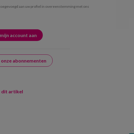
oegevoegd aan uw profiel in overeenstemming met ons
er onze abonnementen
 dit artikel