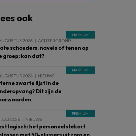
ees ook
 AUGUSTUS 2026
ACHTERGROND
lote schouders, navels of tenen op
e groep: kan dat?
 AUGUSTUS 2026
NIEUWS
nterne zwarte lijst in de
inderopvang? Dit zijn de
oorwaarden
 JULI 2026
NIEUWS
est logisch: het personeelstekort
plossen met 50-plussers uit zorg en