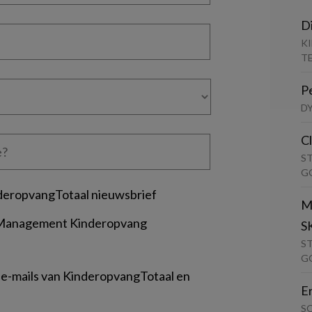
D
K
T
P
D
C
S
G
deropvangTotaal nieuwsbrief
M
 Management Kinderopvang
S
S
G
 e-mails van KinderopvangTotaal en
E
S