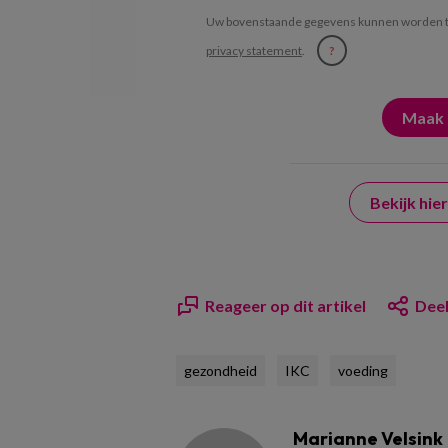
Uw bovenstaande gegevens kunnen worden t
privacy statement
.
?
Bekijk hi
Reageer op dit artikel
Deel
gezondheid
IKC
voeding
Marianne Velsink