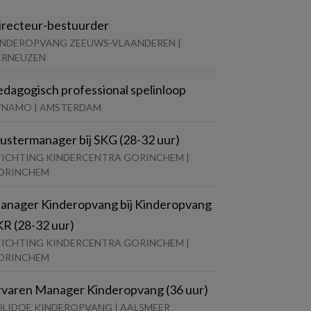
irecteur-bestuurder
INDEROPVANG ZEEUWS-VLAANDEREN |
ERNEUZEN
edagogisch professional spelinloop
YNAMO | AMSTERDAM
lustermanager bij SKG (28-32 uur)
TICHTING KINDERCENTRA GORINCHEM |
ORINCHEM
anager Kinderopvang bij Kinderopvang
KR (28-32 uur)
TICHTING KINDERCENTRA GORINCHEM |
ORINCHEM
rvaren Manager Kinderopvang (36 uur)
OLIDOE KINDEROPVANG | AALSMEER