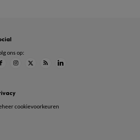
ocial
lg ons op:
rivacy
eheer cookievoorkeuren