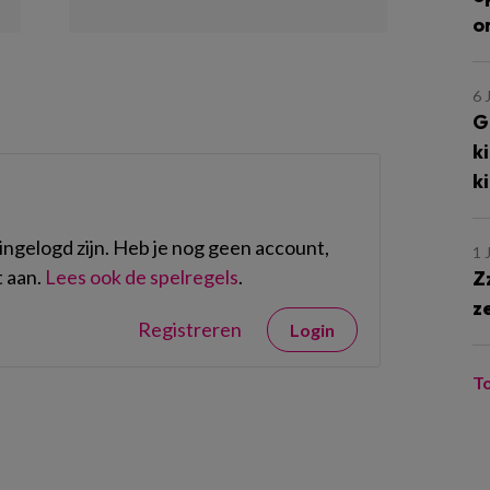
o
6 
G
k
k
ngelogd zijn. Heb je nog geen account,
1 
 aan.
Lees ook de spelregels
.
Z
z
Registreren
Login
T