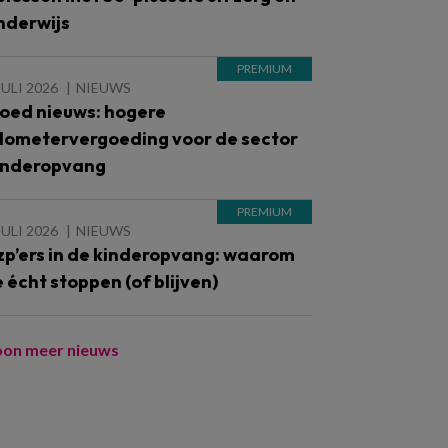
nderwijs
JULI 2026
NIEUWS
oed nieuws: hogere
ilometervergoeding voor de sector
inderopvang
JULI 2026
NIEUWS
zp’ers in de kinderopvang: waarom
e écht stoppen (of blijven)
oon meer nieuws