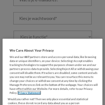
je
e-
Kies
mailadres?
je
*
*
wachtwoord*
*
Kies
je
functie
*
Bij
We Care About Your Privacy
welke
We and our
887
partners store and access personal data, like browsing
organisatie
data or unique identifiers, on your device. Selecting I Accept enables
werk
tracking technologies to support the purposes shown under we and our
Untitled
Ontvang 2x per week de
partners process data to provide. Selecting Reject All or withdrawing your
je?
consent will disable them. If trackers are disabled, some content and ads
KinderopvangTotaal nieuwsbrief
you see may not be as relevant to you. You can resurface this menu to
change your choices or withdraw consent at any time by clicking the
Manage Preferences link on the bottom of the webpage. Your choices will
Ontvang iedere zondag het
have effect within our Website. For more details, refer to our Privacy
Policy.
Privacy Statement
Management Kinderopvang
Would you rather not? Then we only place essential and statistical
Weekoverzicht
cookies, these do not record any data about you as a person