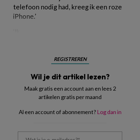
telefoon nodig had, kreeg ik een roze
iPhone.’
‘Ik
REGISTREREN
Wil je dit artikel lezen?
Maak gratis een account aan en lees 2
artikelen gratis per maand
Al een account of abonnement?
Log dan in
Wat
is