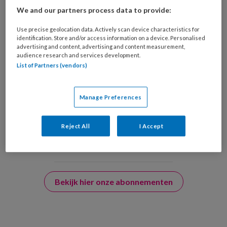
We and our partners process data to provide:
Ja, ik geef toestemming voor e-mails
van KinderopvangTotaal en
Use precise geolocation data. Actively scan device characteristics for
identification. Store and/or access information on a device. Personalised
Springer Media B.V.
?
advertising and content, advertising and content measurement,
audience research and services development.
List of Partners (vendors)
Uw bovenstaande gegevens kunnen worden toegevoegd aan
uw profiel in overeenstemming met ons
privacy statement
.
Manage Preferences
?
Reject All
I Accept
Bekijk hier onze abonnementen