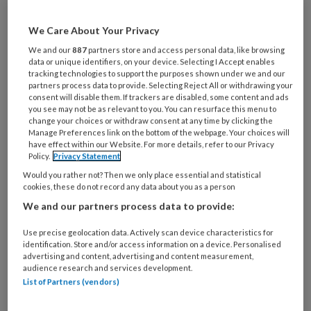
artikelen gratis per maand
We Care About Your Privacy
Al een account of abonnement?
Log dan in
We and our
887
partners store and access personal data, like browsing
data or unique identifiers, on your device. Selecting I Accept enables
tracking technologies to support the purposes shown under we and our
partners process data to provide. Selecting Reject All or withdrawing your
Wat
consent will disable them. If trackers are disabled, some content and ads
is
you see may not be as relevant to you. You can resurface this menu to
change your choices or withdraw consent at any time by clicking the
je
Manage Preferences link on the bottom of the webpage. Your choices will
e-
Kies
have effect within our Website. For more details, refer to our Privacy
mailadres?
Policy.
Privacy Statement
je
*
*
Would you rather not? Then we only place essential and statistical
wachtwoord*
*
cookies, these do not record any data about you as a person
Kies
We and our partners process data to provide:
je
functie
*
Use precise geolocation data. Actively scan device characteristics for
identification. Store and/or access information on a device. Personalised
Bij
advertising and content, advertising and content measurement,
audience research and services development.
welke
List of Partners (vendors)
organisatie
werk