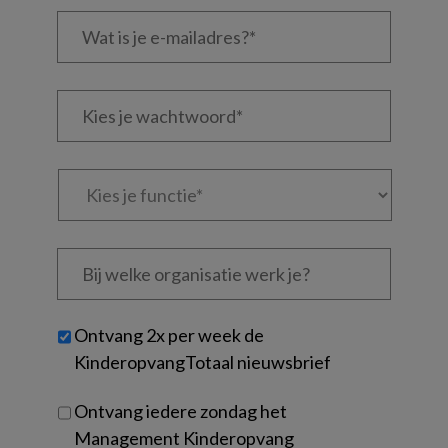
Wat
is
je
e-
Kies
mailadres?
je
*
*
wachtwoord*
*
Kies
je
functie
*
Bij
welke
organisatie
werk
Untitled
Ontvang 2x per week de
je?
KinderopvangTotaal nieuwsbrief
Ontvang iedere zondag het
Management Kinderopvang