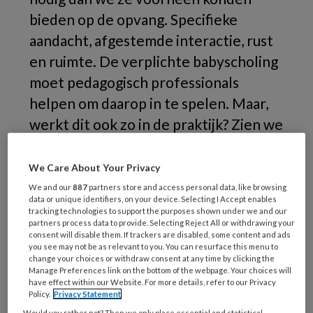
bieden op de opvang. Specifieke
aandacht, afgestemde interactie, rust
en ruimte. De verplichte babyscholing
moet pedagogisch professionals
helpen om daarop in te spelen. Maar,
werkt dit ook zo in de praktijk? Zien we
echt betere zorg en ontwikkeling voor
baby's, of is die training er vooral voor
We Care About Your Privacy
de vorm?
We and our
887
partners store and access personal data, like browsing
data or unique identifiers, on your device. Selecting I Accept enables
tracking technologies to support the purposes shown under we and our
partners process data to provide. Selecting Reject All or withdrawing your
consent will disable them. If trackers are disabled, some content and ads
you see may not be as relevant to you. You can resurface this menu to
change your choices or withdraw consent at any time by clicking the
Manage Preferences link on the bottom of the webpage. Your choices will
have effect within our Website. For more details, refer to our Privacy
Policy.
Privacy Statement
Would you rather not? Then we only place essential and statistical