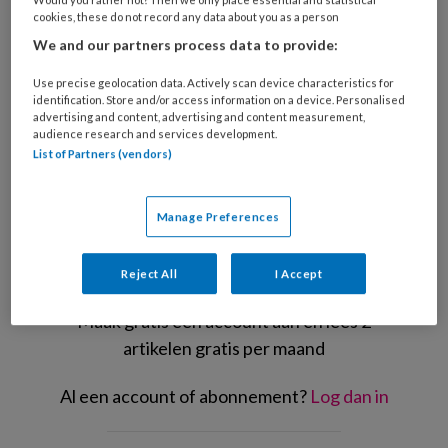
cookies, these do not record any data about you as a person
We and our partners process data to provide:
Use precise geolocation data. Actively scan device characteristics for
identification. Store and/or access information on a device. Personalised
Foto: Adobestock/New Africa
advertising and content, advertising and content measurement,
audience research and services development.
Marije
List of Partners (vendors)
Manage Preferences
REGISTREREN
Reject All
I Accept
Wil je dit artikel lezen?
Maak gratis een account aan en lees 2
artikelen gratis per maand
Al een account of abonnement?
Log dan in