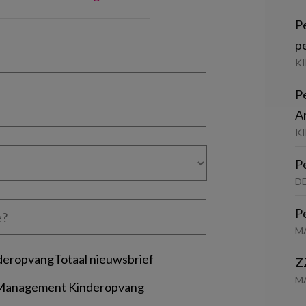
P
p
K
P
A
KI
P
D
P
M
deropvangTotaal nieuwsbrief
Z
M
 Management Kinderopvang