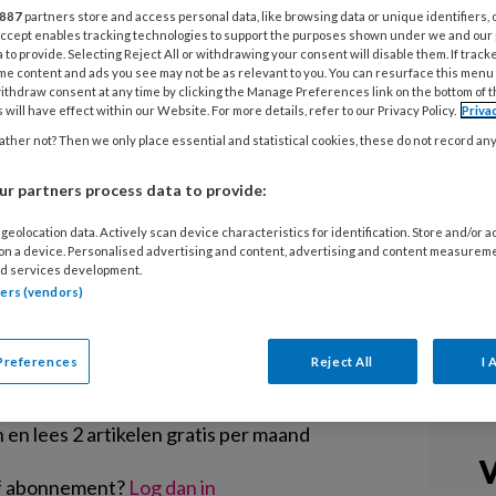
n in de kinderopvang: is dat onze
887
partners store and access personal data, like browsing data or unique identifiers, 
 Accept enables tracking technologies to support the purposes shown under we and our
et onderwijs overlaten? Kinderopvang
 to provide. Selecting Reject All or withdrawing your consent will disable them. If track
oeg tijd overblijven om te spelen.
me content and ads you see may not be as relevant to you. You can resurface this menu
ithdraw consent at any time by clicking the Manage Preferences link on the bottom of 
dat jonge kinderen juist in hun
 will have effect within our Website. For more details, refer to our Privacy Policy.
Priva
ognitieve basis kunnen leggen. Is er
ther not? Then we only place essential and statistical cookies, these do not record an
 is dat slechts schijn?
r partners process data to provide:
geolocation data. Actively scan device characteristics for identification. Store and/or 
 on a device. Personalised advertising and content, advertising and content measurem
d services development.
tners (vendors)
EGISTREREN
Preferences
Reject All
I 
t artikel lezen?
en lees 2 artikelen gratis per maand
V
of abonnement?
Log dan in