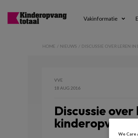
Vakinformatie
E
Kinderopvangtot
HOME
NIEUWS
DISCUSSIE OVER LEREN I
VVE
18 AUG 2016
Discussie over 
kinderopvang
We Care 