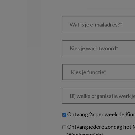
Wat
is
je
e-
Kies
mailadres?
je
*
*
wachtwoord*
*
Kies
je
functie
*
Bij
welke
organisatie
werk
Untitled
Ontvang 2x per week de Kin
je?
Ontvang iedere zondag het
Weekoverzicht