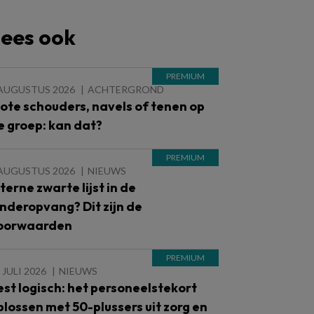
ees ook
 AUGUSTUS 2026
ACHTERGROND
lote schouders, navels of tenen op
e groep: kan dat?
 AUGUSTUS 2026
NIEUWS
nterne zwarte lijst in de
inderopvang? Dit zijn de
oorwaarden
 JULI 2026
NIEUWS
est logisch: het personeelstekort
plossen met 50-plussers uit zorg en