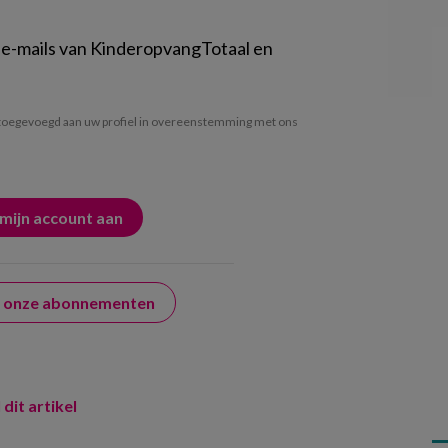
 e-mails van KinderopvangTotaal en
oegevoegd aan uw profiel in overeenstemming met ons
er onze abonnementen
 dit artikel