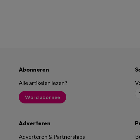
Abonneren
S
Alle artikelen lezen
?
Vo
Word abonnee
Adverteren
P
Adverteren & Partnerships
B