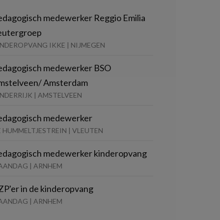
edagogisch medewerker Reggio Emilia
eutergroep
INDEROPVANG IKKE | NIJMEGEN
edagogisch medewerker BSO
mstelveen/ Amsterdam
NDERRIJK | AMSTELVEEN
edagogisch medewerker
E HUMMELTJESTREIN | VLEUTEN
edagogisch medewerker kinderopvang
AANDAG | ARNHEM
ZP'er in de kinderopvang
AANDAG | ARNHEM