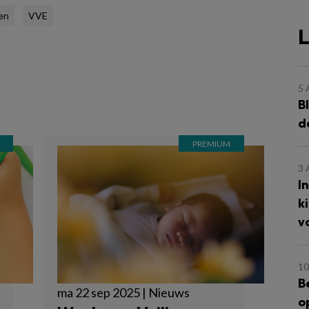
en
VVE
L
5
B
d
3
I
k
v
10
B
ma 22 sep 2025 | Nieuws
o