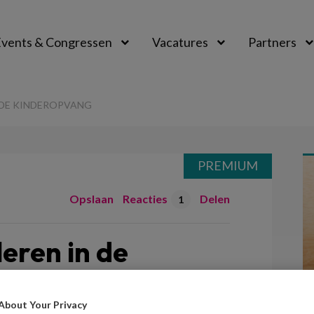
vents & Congressen
Vacatures
Partners
aal
N DE KINDEROPVANG
PREMIUM
Opslaan
Reacties
Delen
1
leren in de
About Your Privacy