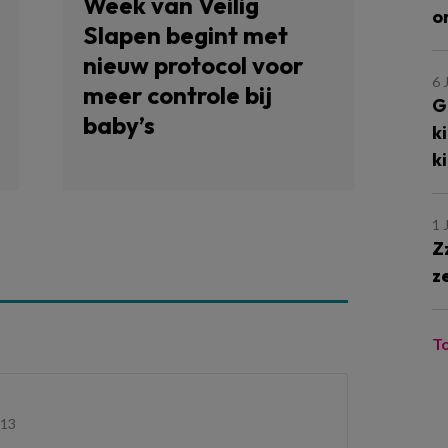
Week van Veilig
o
Slapen begint met
nieuw protocol voor
6 
meer controle bij
G
baby’s
k
k
1 
Z
z
T
:13