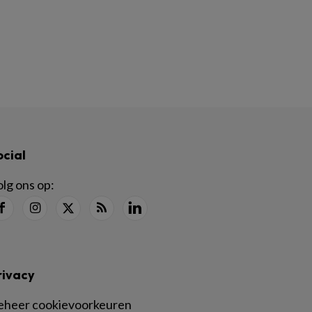
ocial
lg ons op:
rivacy
eheer cookievoorkeuren