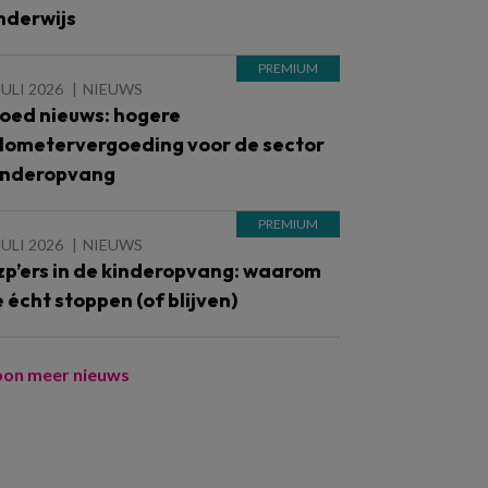
nderwijs
JULI 2026
NIEUWS
oed nieuws: hogere
ilometervergoeding voor de sector
inderopvang
JULI 2026
NIEUWS
zp’ers in de kinderopvang: waarom
e écht stoppen (of blijven)
oon meer nieuws