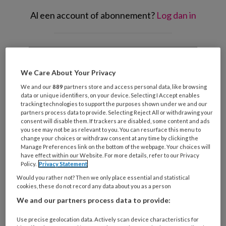
Al een account of abonnement?
Log dan in
Wat
is
je
We Care About Your Privacy
e-
Kies
We and our
889
partners store and access personal data, like browsing
mailadres?
data or unique identifiers, on your device. Selecting I Accept enables
je
*
*
tracking technologies to support the purposes shown under we and our
wachtwoord*
*
partners process data to provide. Selecting Reject All or withdrawing your
consent will disable them. If trackers are disabled, some content and ads
Kies
you see may not be as relevant to you. You can resurface this menu to
je
change your choices or withdraw consent at any time by clicking the
Manage Preferences link on the bottom of the webpage. Your choices will
functie
*
have effect within our Website. For more details, refer to our Privacy
Policy.
Privacy Statement
Bij
welke
Would you rather not? Then we only place essential and statistical
cookies, these do not record any data about you as a person
organisatie
werk
We and our partners process data to provide:
Untitled
Ontvang 2x per week de
je?
Use precise geolocation data. Actively scan device characteristics for
KinderopvangTotaal nieuwsbrief