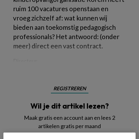
ruim 100 vacatures openstaan en
vroeg zichzelf af: wat kunnen wij
bieden aan toekomstig pedagogisch
professionals? Het antwoord: (onder
meer) direct een vast contract.
Directeur
REGISTREREN
Wil je dit artikel lezen?
Maak gratis een account aan en lees 2
artikelen gratis per maand