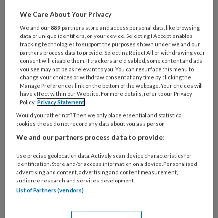
Al een account of abonnement?
Log dan in
We Care About Your Privacy
We and our
889
partners store and access personal data, like browsing
Wat
data or unique identifiers, on your device. Selecting I Accept enables
is
tracking technologies to support the purposes shown under we and our
partners process data to provide. Selecting Reject All or withdrawing your
je
consent will disable them. If trackers are disabled, some content and ads
e-
you see may not be as relevant to you. You can resurface this menu to
Kies
mailadres?
change your choices or withdraw consent at any time by clicking the
je
Manage Preferences link on the bottom of the webpage. Your choices will
*
*
wachtwoord*
*
have effect within our Website. For more details, refer to our Privacy
Policy.
Privacy Statement
Kies
Would you rather not? Then we only place essential and statistical
je
cookies, these do not record any data about you as a person
functie
*
We and our partners process data to provide:
Bij
Use precise geolocation data. Actively scan device characteristics for
welke
identification. Store and/or access information on a device. Personalised
organisatie
advertising and content, advertising and content measurement,
werk
audience research and services development.
Untitled
Ontvang 2x per week de
List of Partners (vendors)
je?
KinderopvangTotaal nieuwsbrief