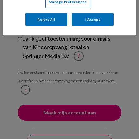
Manage Preferences
Ontvang iedere zondag het
Management Kinderopvang
Reject All
I Accept
Weekoverzicht
Ja, ik geef toestemming voor e-mails
van KinderopvangTotaal en
Springer Media B.V.
?
Uw bovenstaande gegevens kunnen worden toegevoegd aan
uw profiel in overeenstemming met ons
privacy statement
.
?