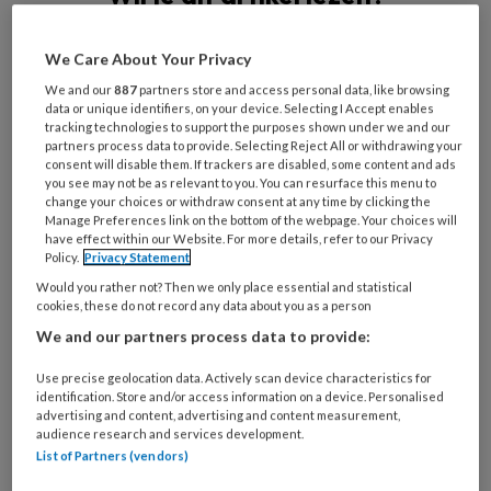
Maak gratis een account aan en lees 2
We Care About Your Privacy
artikelen gratis per maand
We and our
887
partners store and access personal data, like browsing
data or unique identifiers, on your device. Selecting I Accept enables
Al een account of abonnement?
Log dan in
tracking technologies to support the purposes shown under we and our
partners process data to provide. Selecting Reject All or withdrawing your
consent will disable them. If trackers are disabled, some content and ads
Wat
you see may not be as relevant to you. You can resurface this menu to
change your choices or withdraw consent at any time by clicking the
is
Manage Preferences link on the bottom of the webpage. Your choices will
je
have effect within our Website. For more details, refer to our Privacy
e-
Policy.
Privacy Statement
Kies
mailadres?
Would you rather not? Then we only place essential and statistical
je
cookies, these do not record any data about you as a person
*
*
wachtwoord*
*
We and our partners process data to provide:
Kies
Use precise geolocation data. Actively scan device characteristics for
je
identification. Store and/or access information on a device. Personalised
functie
*
advertising and content, advertising and content measurement,
audience research and services development.
Bij
List of Partners (vendors)
welke