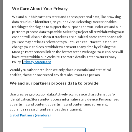
Wat
is
We Care About Your Privacy
je
We and our
889
partners store and access personal data, like browsing
e-
data or unique identifiers, on your device. Selecting I Accept enables
Kies
tracking technologies to support the purposes shown under we and our
mailadres?
je
partners process data to provide. Selecting Reject All or withdrawing your
*
*
consent will disable them. If trackers are disabled, some content and ads
wachtwoord*
*
you see may not be as relevant to you. You can resurface this menu to
change your choices or withdraw consent at any time by clicking the
Kies
Manage Preferences link on the bottom of the webpage. Your choices will
je
have effect within our Website. For more details, refer to our Privacy
functie
*
Policy.
Privacy Statement
Would you rather not? Then we only place essential and statistical
Bij
cookies, these do not record any data about you as a person
welke
We and our partners process data to provide:
organisatie
werk
Use precise geolocation data. Actively scan device characteristics for
Untitled
Ontvang 2x per week de
je?
identification. Store and/or access information on a device. Personalised
advertising and content, advertising and content measurement,
KinderopvangTotaal nieuwsbrief
audience research and services development.
List of Partners (vendors)
Ontvang iedere zondag het
Management Kinderopvang