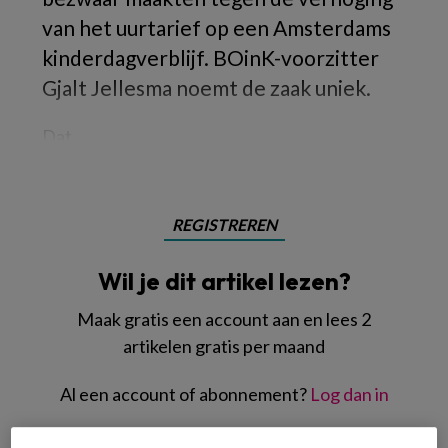
van het uurtarief op een Amsterdams
kinderdagverblijf. BOinK-voorzitter
Gjalt Jellesma noemt de zaak uniek.
Dat
REGISTREREN
Wil je dit artikel lezen?
Maak gratis een account aan en lees 2
artikelen gratis per maand
Al een account of abonnement?
Log dan in