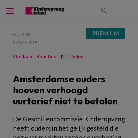
PREMIUM
OUDERS
27 MEI 2019
Opslaan
Reacties
Delen
0
Amsterdamse ouders
hoeven verhoogd
uurtarief niet te betalen
De Geschillencommissie Kinderopvang
heeft ouders in het gelijk gesteld die
bezwaar maakten tegen de verhoging