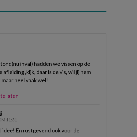
stond(nu inval) hadden we vissen op de
leiding ,kijk, daar is de vis, wil jij hem
, maar heel vaak wel!
te laten
j
OM 11:31
 idee! En rustgevend ook voor de