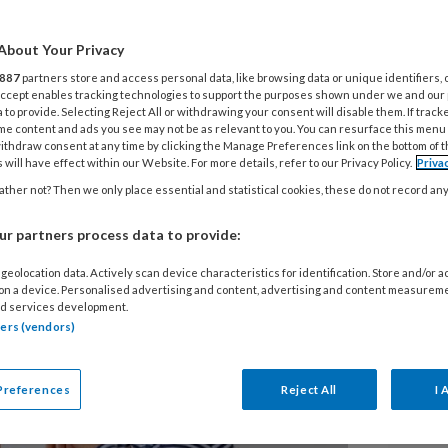
tijd zo'n drie keer per week naar de
About Your Privacy
ch opeens heel erg zwaar hebben met
887
partners store and access personal data, like browsing data or unique identifiers, 
 Accept enables tracking technologies to support the purposes shown under we and our
ama in de ochtend. Natuurlijk ken je
 to provide. Selecting Reject All or withdrawing your consent will disable them. If track
me content and ads you see may not be as relevant to you. You can resurface this menu
r wat als niets lijkt te helpen?
ithdraw consent at any time by clicking the Manage Preferences link on the bottom of 
 will have effect within our Website. For more details, refer to our Privacy Policy.
Priva
n paar verrassende, specifieke tips.
ther not? Then we only place essential and statistical cookies, these do not record an
r partners process data to provide:
geolocation data. Actively scan device characteristics for identification. Store and/or 
 on a device. Personalised advertising and content, advertising and content measurem
d services development.
tners (vendors)
Preferences
Reject All
I 
V