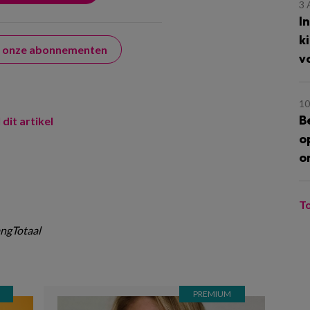
3
I
k
er onze abonnementen
v
10
B
 dit artikel
o
o
T
ngTotaal