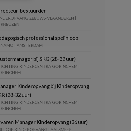
irecteur-bestuurder
INDEROPVANG ZEEUWS-VLAANDEREN |
ERNEUZEN
edagogisch professional spelinloop
YNAMO | AMSTERDAM
lustermanager bij SKG (28-32 uur)
TICHTING KINDERCENTRA GORINCHEM |
ORINCHEM
anager Kinderopvang bij Kinderopvang
KR (28-32 uur)
TICHTING KINDERCENTRA GORINCHEM |
ORINCHEM
rvaren Manager Kinderopvang (36 uur)
OLIDOE KINDEROPVANG | AALSMEER