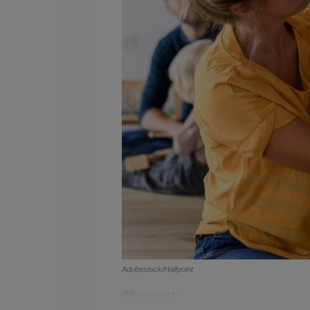
Adobestock/Halfpoint
Allereerst: