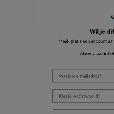
R
Wil je di
Maak gratis een account aan 
Al een account 
Wat
is
je
e-
Kies
mailadres?
je
*
*
wachtwoord*
*
Kies