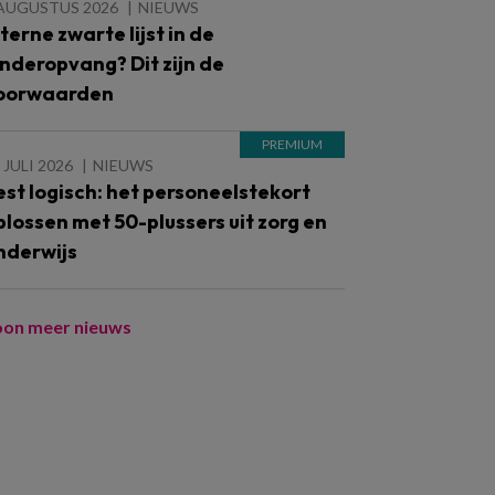
 AUGUSTUS 2026
NIEUWS
nterne zwarte lijst in de
inderopvang? Dit zijn de
oorwaarden
 JULI 2026
NIEUWS
est logisch: het personeelstekort
plossen met 50-plussers uit zorg en
nderwijs
oon meer nieuws