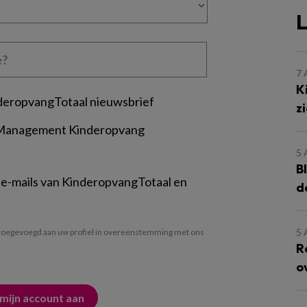
L
7
K
deropvangTotaal nieuwsbrief
z
 Management Kinderopvang
5
B
 e-mails van KinderopvangTotaal en
d
5
oegevoegd aan uw profiel in overeenstemming met ons
R
o