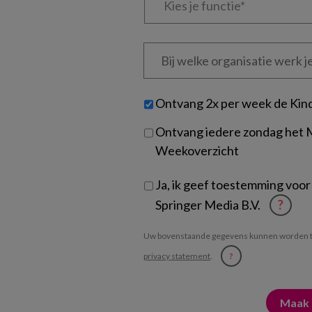
je
functie
*
Bij
welke
organisatie
werk
Untitled
Ontvang 2x per week de Kin
je?
Ontvang iedere zondag het
Weekoverzicht
Ja, ik geef toestemming voor
Springer Media B.V.
?
Uw bovenstaande gegevens kunnen worden t
privacy statement
.
?