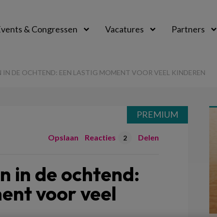
vents & Congressen
Vacatures
Partners
aal
 IN DE OCHTEND: EEN LASTIG MOMENT VOOR VEEL KINDEREN
PREMIUM
Opslaan
Reacties
Delen
2
 in de ochtend:
ent voor veel