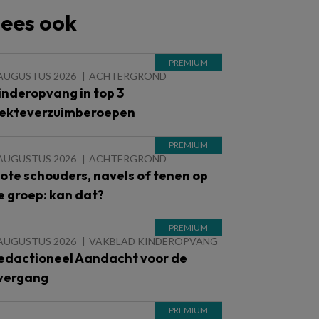
ees ook
 AUGUSTUS 2026
ACHTERGROND
inderopvang in top 3
iekteverzuimberoepen
 AUGUSTUS 2026
ACHTERGROND
lote schouders, navels of tenen op
e groep: kan dat?
 AUGUSTUS 2026
VAKBLAD KINDEROPVANG
edactioneel Aandacht voor de
vergang