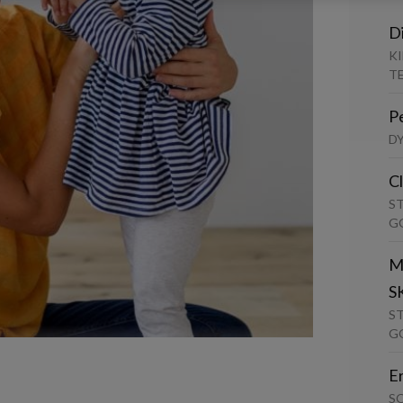
D
K
T
P
D
C
S
G
M
S
S
G
E
S