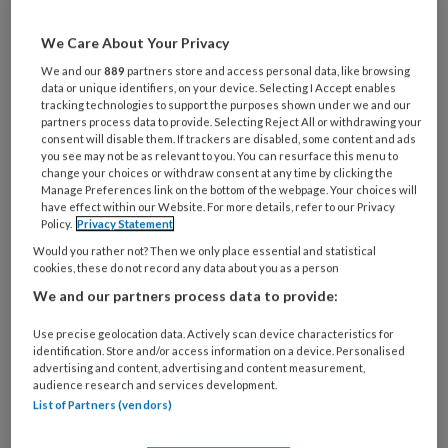
artikelen gratis per maand
We Care About Your Privacy
Al een account of abonnement?
Log dan in
We and our
889
partners store and access personal data, like browsing
data or unique identifiers, on your device. Selecting I Accept enables
tracking technologies to support the purposes shown under we and our
partners process data to provide. Selecting Reject All or withdrawing your
Wat
consent will disable them. If trackers are disabled, some content and ads
is
you see may not be as relevant to you. You can resurface this menu to
change your choices or withdraw consent at any time by clicking the
je
Manage Preferences link on the bottom of the webpage. Your choices will
e-
have effect within our Website. For more details, refer to our Privacy
Kies
mailadres?
Policy.
Privacy Statement
je
*
*
Would you rather not? Then we only place essential and statistical
wachtwoord*
*
cookies, these do not record any data about you as a person
Kies
We and our partners process data to provide:
je
functie
*
Use precise geolocation data. Actively scan device characteristics for
identification. Store and/or access information on a device. Personalised
Bij
advertising and content, advertising and content measurement,
audience research and services development.
welke
List of Partners (vendors)
organisatie
werk