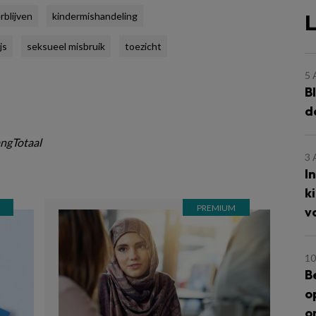
L
blijven
kindermishandeling
js
seksueel misbruik
toezicht
5
B
d
ngTotaal
3
I
k
v
10
B
o
o