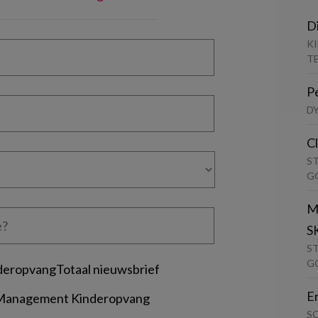
D
K
T
P
D
C
S
G
M
S
S
G
deropvangTotaal nieuwsbrief
E
 Management Kinderopvang
S