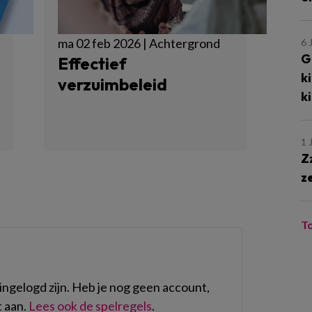
ma 02 feb 2026 | Achtergrond
6 
G
Effectief
k
verzuimbeleid
k
1 
Z
z
T
ngelogd zijn. Heb je nog geen account,
 aan.
Lees ook de spelregels
.