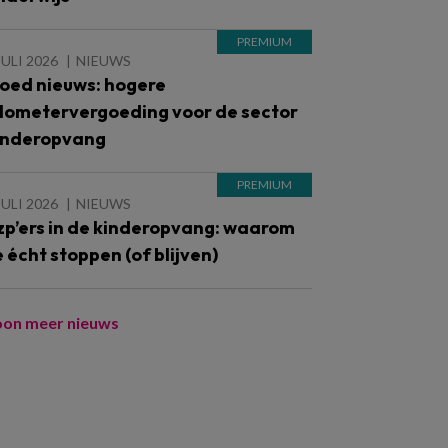
JULI 2026
NIEUWS
oed nieuws: hogere
ilometervergoeding voor de sector
inderopvang
JULI 2026
NIEUWS
zp’ers in de kinderopvang: waarom
e écht stoppen (of blijven)
oon meer nieuws