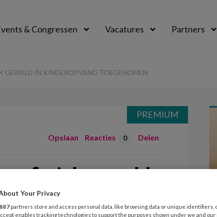
vents & Congressen
Vacatures
Partners
aal
EK GEWELD IN KINDEROPVANG TOEGENOMEN
PREMIUM
Opslaan
Reacties
Delen
0
gen fysiek geweld
ng toegenomen
About Your Privacy
887
partners store and access personal data, like browsing data or unique identifiers, 
 Accept enables tracking technologies to support the purposes shown under we and our