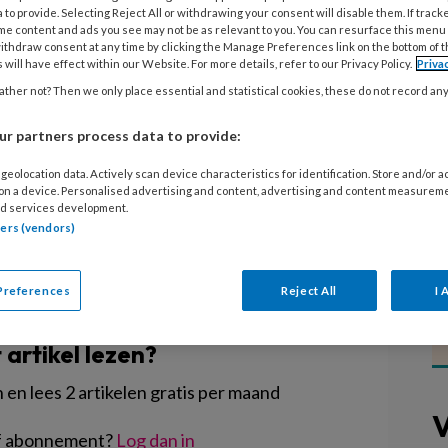
iek geweld in de kinderopvang is
 to provide. Selecting Reject All or withdrawing your consent will disable them. If track
me content and ads you see may not be as relevant to you. You can resurface this menu
t direct dat er vaker fysiek geweld
ithdraw consent at any time by clicking the Manage Preferences link on the bottom of 
 will have effect within our Website. For more details, refer to our Privacy Policy.
Priva
r en beter melding van wordt
ther not? Then we only place essential and statistical cookies, these do not record an
nderwijsinspectie 62 meldingen over
ver 55 (2019) en 40 (2020)
r partners process data to provide:
. Bekijk alle cijfers.
geolocation data. Actively scan device characteristics for identification. Store and/or 
 on a device. Personalised advertising and content, advertising and content measurem
d services development.
tners (vendors)
Preferences
Reject All
I 
EGISTREREN
t artikel lezen?
en lees 2 artikelen gratis per maand
V
of abonnement?
Log dan in