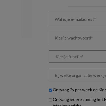
Wat
is
je
e-
Kies
mailadres?
je
*
*
wachtwoord*
*
Kies
je
functie
*
Bij
welke
organisatie
werk
Untitled
Ontvang 2x per week de Kin
je?
Ontvang iedere zondag het
Weekoverzicht