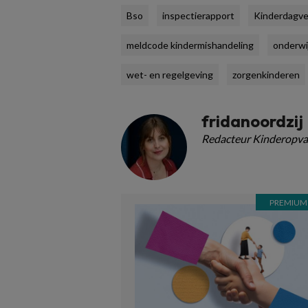
Bso
inspectierapport
Kinderdagver
meldcode kindermishandeling
onderwi
wet- en regelgeving
zorgenkinderen
fridanoordzij
Redacteur Kinderopva