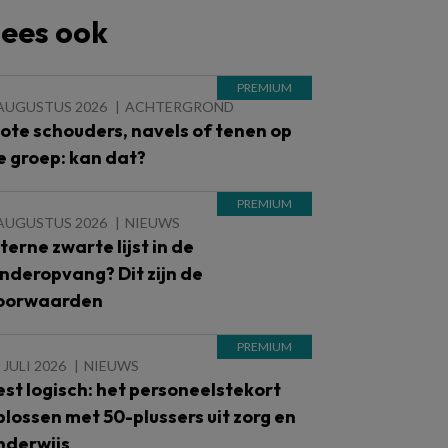
ees ook
 AUGUSTUS 2026
ACHTERGROND
lote schouders, navels of tenen op
e groep: kan dat?
 AUGUSTUS 2026
NIEUWS
nterne zwarte lijst in de
inderopvang? Dit zijn de
oorwaarden
 JULI 2026
NIEUWS
est logisch: het personeelstekort
plossen met 50-plussers uit zorg en
nderwijs