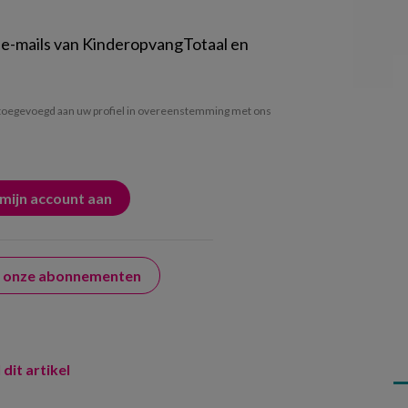
 e-mails van KinderopvangTotaal en
oegevoegd aan uw profiel in overeenstemming met ons
er onze abonnementen
 dit artikel