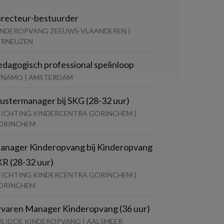
irecteur-bestuurder
INDEROPVANG ZEEUWS-VLAANDEREN |
ERNEUZEN
edagogisch professional spelinloop
YNAMO | AMSTERDAM
lustermanager bij SKG (28-32 uur)
TICHTING KINDERCENTRA GORINCHEM |
ORINCHEM
anager Kinderopvang bij Kinderopvang
KR (28-32 uur)
TICHTING KINDERCENTRA GORINCHEM |
ORINCHEM
rvaren Manager Kinderopvang (36 uur)
OLIDOE KINDEROPVANG | AALSMEER