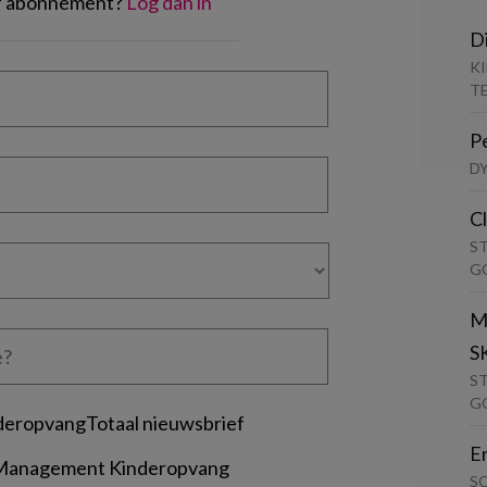
of abonnement?
Log dan in
D
K
T
P
D
C
S
G
M
S
S
G
deropvangTotaal nieuwsbrief
E
 Management Kinderopvang
S