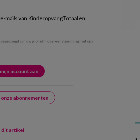
 e-mails van KinderopvangTotaal en
oegevoegd aan uw profiel in overeenstemming met ons
er onze abonnementen
 dit artikel