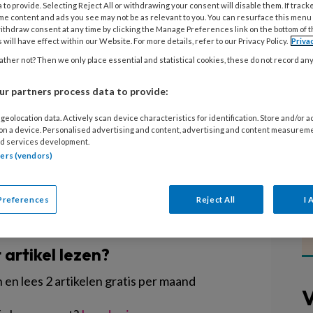
 to provide. Selecting Reject All or withdrawing your consent will disable them. If track
me content and ads you see may not be as relevant to you. You can resurface this menu
ithdraw consent at any time by clicking the Manage Preferences link on the bottom of 
we volop van genieten! Lekker
 will have effect within our Website. For more details, refer to our Privacy Policy.
Priva
de tuin is een populaire
ther not? Then we only place essential and statistical cookies, these do not record an
et erg warm is. Maar aan welke
r partners process data to provide:
e daarbij houden als gastouder?
ang (KNGO) geeft uitleg.
geolocation data. Actively scan device characteristics for identification. Store and/or 
 on a device. Personalised advertising and content, advertising and content measurem
d services development.
tners (vendors)
Preferences
Reject All
I 
EGISTREREN
t artikel lezen?
en lees 2 artikelen gratis per maand
V