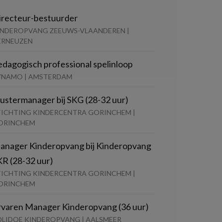
irecteur-bestuurder
INDEROPVANG ZEEUWS-VLAANDEREN |
ERNEUZEN
edagogisch professional spelinloop
YNAMO | AMSTERDAM
lustermanager bij SKG (28-32 uur)
TICHTING KINDERCENTRA GORINCHEM |
ORINCHEM
anager Kinderopvang bij Kinderopvang
KR (28-32 uur)
TICHTING KINDERCENTRA GORINCHEM |
ORINCHEM
rvaren Manager Kinderopvang (36 uur)
OLIDOE KINDEROPVANG | AALSMEER