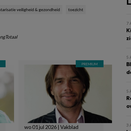
L
ntarisatie veiligheid & gezondheid
toezicht
7
K
ngTotaal
z
5
B
d
5
R
o
3
wo 01 jul 2026 | Vakblad