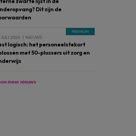
nterne zwarte lijst in de
inderopvang? Dit zijn de
oorwaarden
 JULI 2026
NIEUWS
est logisch: het personeelstekort
plossen met 50-plussers uit zorg en
nderwijs
oon meer nieuws