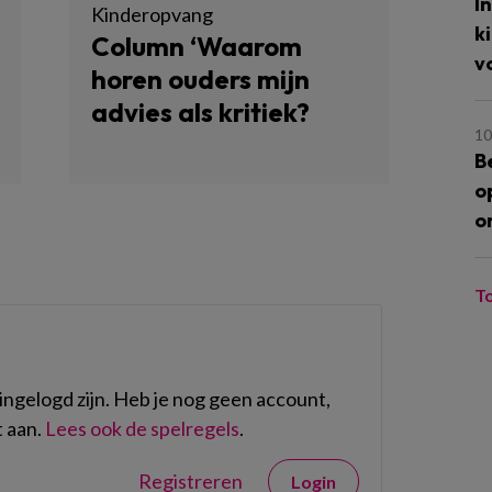
I
Kinderopvang
k
Column ‘Waarom
v
horen ouders mijn
advies als kritiek?
10
B
o
o
T
ngelogd zijn. Heb je nog geen account,
 aan.
Lees ook de spelregels
.
Registreren
Login