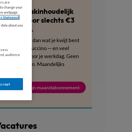
ers are
 to change your
Blijf vakinhoudelijk
the webpage.
cy Statement
scherp voor slechts €3
y data about you
per week.
Dat is minder dan wat je kwijt bent
aan een cappuccino — en veel
access
voedzamer voor je werkdag. Geen
ent, audience
verplichtingen. Maandelijks
opzegbaar.
Accept
Activeer mijn maandabonnement
acatures