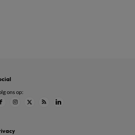
ocial
lg ons op:
rivacy