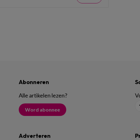
Abonneren
S
Alle artikelen lezen
?
Vo
Word abonnee
Adverteren
P