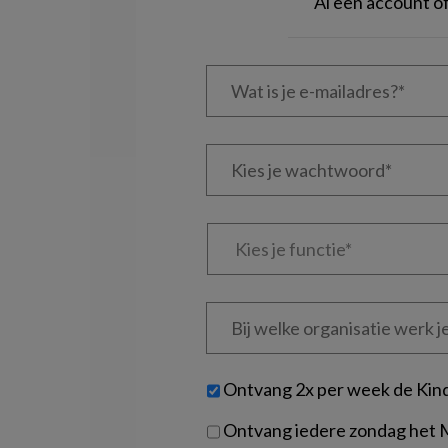
Al een account 
Wat
is
je
e-
Kies
mailadres?
je
*
*
wachtwoord*
*
Kies
je
functie
*
Bij
welke
organisatie
werk
Untitled
Ontvang 2x per week de Kin
je?
Ontvang iedere zondag het