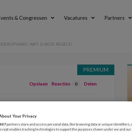
vents & Congressen
Vacatures
Partners
aal
DEROPVANG: WAT ZIJN DE REGELS?
PREMIUM
Opslaan
Reacties
Delen
0
de
g: wat zijn de
About Your Privacy
887
partners store and access personal data, like browsing data or unique identifiers, 
 Accept enables tracking technologies to support the purposes shown under we and our