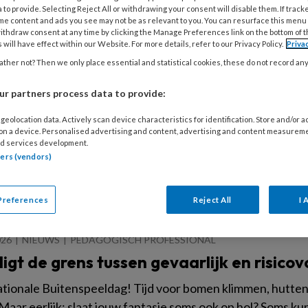
 to provide. Selecting Reject All or withdrawing your consent will disable them. If track
me content and ads you see may not be as relevant to you. You can resurface this menu
ithdraw consent at any time by clicking the Manage Preferences link on the bottom of 
 will have effect within our Website. For more details, refer to our Privacy Policy.
Priva
ther not? Then we only place essential and statistical cookies, these do not record an
026
NIEUWS
WET- EN REGELGEVING
ts waarschuwt: ‘BHV is blinde vlek in k
r partners process data to provide:
 Bernard Leenstra - bekend van 'Ziek kind op kinderopvang
geolocation data. Actively scan device characteristics for identification. Store and/or 
 on a device. Personalised advertising and content, advertising and content measurem
 en BHV in de kinderopvang beter moeten. Hij waarschuwt
d services development.
jd BHV zijn. Eerste hulp is voor de kinderen. Maar wie zorg
tners (vendors)
En wie belt de ouders?’
Preferences
Reject All
I 
026
NIEUWS
PEDAGOGISCH PROFESSIONAL
igt de grens tussen gevaarlijk en risicov
ationale Buitenspeeldag! Tijd voor bomen klimmen, hutt
 Maar eerlijk: slaat jouw fantasie soms ook op hol? Soms kun