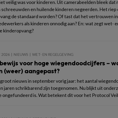
niet veilig was voor kinderen. Uit camerabeelden bleek d
 schreeuwden en huilende kinderen negeerden. Het riep d
vang de standaard worden? Of tast dat het vertrouwen i
dewerkers als kinderen onnodig aan? En: wat zegt wet- e
de kinderopvang?
 2026
NIEUWS
WET- EN REGELGEVING
bewijs voor hoge wiegendoodcijfers – wor
n (weer) aangepast?
groot nieuws in september vorig jaar: het aantal wiegend
n jaren schrikbarend zijn toegenomen. Nu blijkt uit onde
e ongefundeerd is. Wat betekent dit voor het Protocol Vei