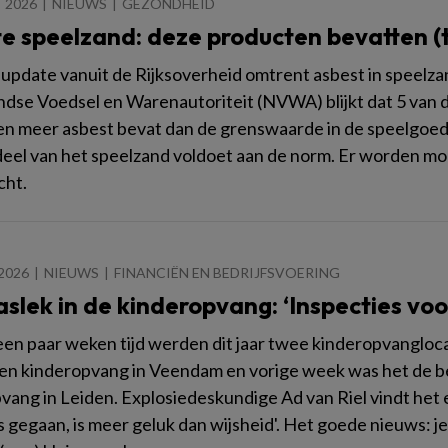
 2026
NIEUWS
GEZONDHEID
e speelzand: deze producten bevatten (to
n update vanuit de Rijksoverheid omtrent asbest in speelza
dse Voedsel en Warenautoriteit (NVWA) blijkt dat 5 van
n meer asbest bevat dan de grenswaarde in de speelgoed
el van het speelzand voldoet aan de norm. Er worden m
cht.
2026
NIEUWS
FINANCIËN EN BEDRIJFSVOERING
aslek in de kinderopvang: ‘Inspecties v
een paar weken tijd werden dit jaar twee kinderopvangloc
een kinderopvang in Veendam en vorige week was het de b
vang in Leiden. Explosiedeskundige Ad van Riel vindt het
is gegaan, is meer geluk dan wijsheid'. Het goede nieuws: je