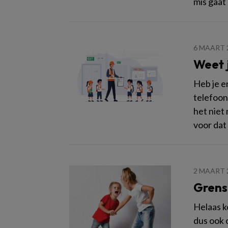
mis gaat
6 MAART 
Weet j
Heb je e
telefoon
het niet
voor dat 
2 MAART 
Grens
Helaas k
dus ook 