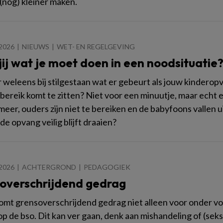
 (nog) kleiner maken.
2026
NIEUWS
WET- EN REGELGEVING
ij wat je moet doen in een noodsituatie
r weleens bij stilgestaan wat er gebeurt als jouw kinderop
bereik komt te zitten? Niet voor een minuutje, maar ech
 meer, ouders zijn niet te bereiken en de babyfoons vallen 
de opvang veilig blijft draaien?
2026
ACHTERGROND
PEDAGOGIEK
overschrijdend gedrag
omt grensoverschrijdend gedrag niet alleen voor onder v
op de bso. Dit kan ver gaan, denk aan mishandeling of (se