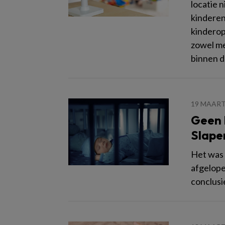
locatie 
kinderen
kinderop
zowel me
binnen 
19 MAART
Geen 
Slape
Het was 
afgelope
conclusi