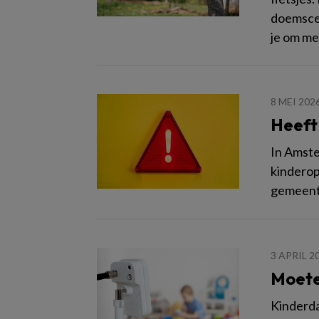
doemscena
je om me
8 MEI 202
Heeft
In Amste
kinderop
gemeent
3 APRIL 2
Moete
Kinderda