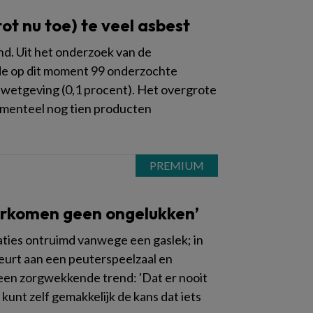
t nu toe) te veel asbest
nd. Uit het onderzoek van de
 de op dit moment 99 onderzochte
wetgeving (0,1 procent). Het overgrote
omenteel nog tien producten
oorkomen geen ongelukken’
aties ontruimd vanwege een gaslek; in
eurt aan een peuterspeelzaal en
 een zorgwekkende trend: 'Dat er nooit
 kunt zelf gemakkelijk de kans dat iets