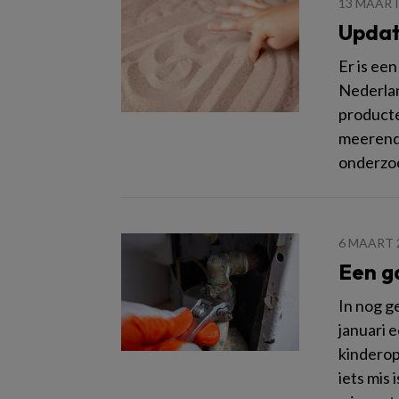
13 MAART
Updat
Er is ee
Nederlan
producte
meerende
onderzo
6 MAART 
Een g
In nog g
januari 
kinderop
iets mis 