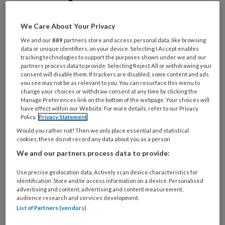
Maak gratis een account aan en lees 2
artikelen gratis per maand
We Care About Your Privacy
We and our
889
partners store and access personal data, like browsing
data or unique identifiers, on your device. Selecting I Accept enables
Al een account of abonnement?
Log dan in
tracking technologies to support the purposes shown under we and our
partners process data to provide. Selecting Reject All or withdrawing your
consent will disable them. If trackers are disabled, some content and ads
Wat
you see may not be as relevant to you. You can resurface this menu to
is
change your choices or withdraw consent at any time by clicking the
Manage Preferences link on the bottom of the webpage. Your choices will
je
have effect within our Website. For more details, refer to our Privacy
e-
Policy.
Privacy Statement
Kies
mailadres?
Would you rather not? Then we only place essential and statistical
je
*
*
cookies, these do not record any data about you as a person
wachtwoord*
*
We and our partners process data to provide:
Kies
je
Use precise geolocation data. Actively scan device characteristics for
identification. Store and/or access information on a device. Personalised
functie
*
advertising and content, advertising and content measurement,
audience research and services development.
Bij
List of Partners (vendors)
welke
organisatie