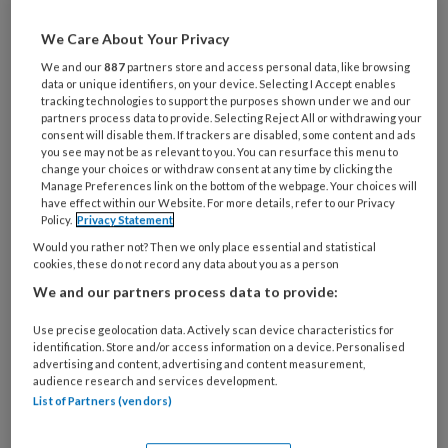
Al een account of abonnement?
Log dan in
We Care About Your Privacy
We and our
887
partners store and access personal data, like browsing
Wat
data or unique identifiers, on your device. Selecting I Accept enables
is
tracking technologies to support the purposes shown under we and our
je
partners process data to provide. Selecting Reject All or withdrawing your
consent will disable them. If trackers are disabled, some content and ads
e-
Kies
you see may not be as relevant to you. You can resurface this menu to
mailadres?
change your choices or withdraw consent at any time by clicking the
je
*
*
Manage Preferences link on the bottom of the webpage. Your choices will
wachtwoord*
*
have effect within our Website. For more details, refer to our Privacy
Policy.
Privacy Statement
Kies
Would you rather not? Then we only place essential and statistical
je
cookies, these do not record any data about you as a person
functie
*
We and our partners process data to provide:
Bij
Use precise geolocation data. Actively scan device characteristics for
welke
identification. Store and/or access information on a device. Personalised
organisatie
advertising and content, advertising and content measurement,
werk
audience research and services development.
Untitled
Ontvang 2x per week de
je?
List of Partners (vendors)
KinderopvangTotaal nieuwsbrief