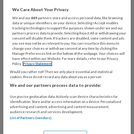
Wat
We Care About Your Privacy
is
We and our
889
partners store and access personal data, like browsing
je
data or unique identifiers, on your device. Selecting I Accept enables
tracking technologies to support the purposes shown under we and our
e-
Kies
partners process data to provide. Selecting Reject All or withdrawing your
mailadres?
consent will disable them. If trackers are disabled, some content and ads
je
*
*
you see may not be as relevant to you. You can resurface this menu to
wachtwoord*
*
change your choices or withdraw consent at any time by clicking the
Manage Preferences link on the bottom of the webpage. Your choices will
Kies
have effect within our Website. For more details, refer to our Privacy
je
Policy.
Privacy Statement
functie
*
Would you rather not? Then we only place essential and statistical
cookies, these do not record any data about you as a person
Bij
We and our partners process data to provide:
welke
organisatie
Use precise geolocation data. Actively scan device characteristics for
werk
identification. Store and/or access information on a device. Personalised
Untitled
Ontvang 2x per week de
je?
advertising and content, advertising and content measurement,
audience research and services development.
KinderopvangTotaal nieuwsbrief
List of Partners (vendors)
Ontvang iedere zondag het