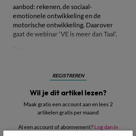
aanbod: rekenen, de sociaal-
emotionele ontwikkeling en de
motorische ontwikkeling. Daarover
gaat de webinar ‘VE is meer dan Taal’.
Dat
REGISTREREN
Wil je dit artikel lezen?
Maak gratis een account aan en lees 2
artikelen gratis per maand
Al een account of abonnement?
Log dan in