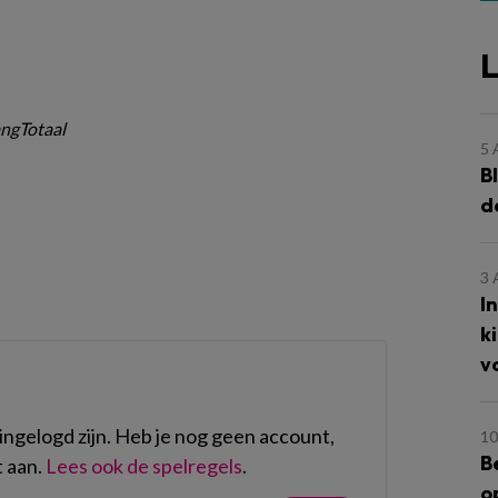
L
ngTotaal
5
B
d
3
I
k
v
ngelogd zijn. Heb je nog geen account,
10
B
 aan.
Lees ook de spelregels
.
o