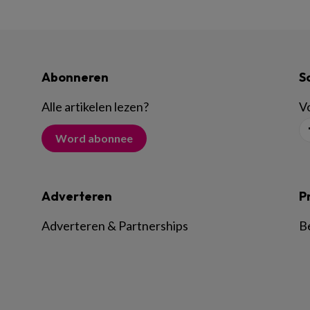
Abonneren
S
Alle artikelen lezen
?
Vo
Word abonnee
Adverteren
P
Adverteren & Partnerships
B