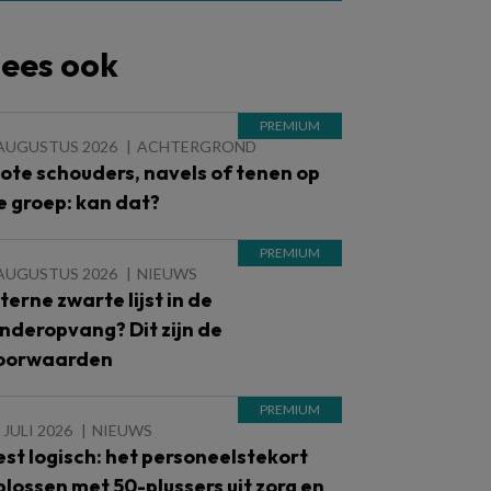
ees ook
 AUGUSTUS 2026
ACHTERGROND
lote schouders, navels of tenen op
e groep: kan dat?
 AUGUSTUS 2026
NIEUWS
nterne zwarte lijst in de
inderopvang? Dit zijn de
oorwaarden
 JULI 2026
NIEUWS
est logisch: het personeelstekort
plossen met 50-plussers uit zorg en