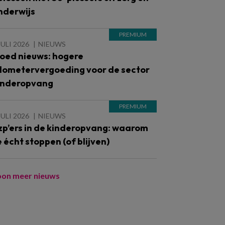
nderwijs
JULI 2026
NIEUWS
oed nieuws: hogere
ilometervergoeding voor de sector
inderopvang
JULI 2026
NIEUWS
zp’ers in de kinderopvang: waarom
e écht stoppen (of blijven)
oon meer nieuws