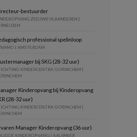
irecteur-bestuurder
INDEROPVANG ZEEUWS-VLAANDEREN |
ERNEUZEN
edagogisch professional spelinloop
YNAMO | AMSTERDAM
lustermanager bij SKG (28-32 uur)
TICHTING KINDERCENTRA GORINCHEM |
ORINCHEM
anager Kinderopvang bij Kinderopvang
KR (28-32 uur)
TICHTING KINDERCENTRA GORINCHEM |
ORINCHEM
rvaren Manager Kinderopvang (36 uur)
OLIDOE KINDEROPVANG | AALSMEER