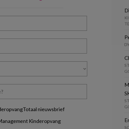
D
K
T
P
D
C
S
G
M
S
S
G
deropvangTotaal nieuwsbrief
E
 Management Kinderopvang
S