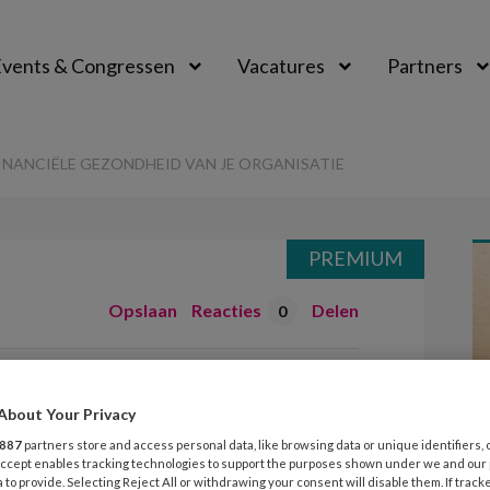
vents & Congressen
Vacatures
Partners
aal
FINANCIËLE GEZONDHEID VAN JE ORGANISATIE
PREMIUM
Opslaan
Reacties
Delen
0
t in de financiële
About Your Privacy
 je organisatie
887
partners store and access personal data, like browsing data or unique identifiers, 
 Accept enables tracking technologies to support the purposes shown under we and our
 to provide. Selecting Reject All or withdrawing your consent will disable them. If track