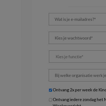
Wat
is
je
e-
Kies
mailadres?
je
*
*
wachtwoord*
*
Kies
je
functie
*
Bij
welke
organisatie
werk
Untitled
Ontvang 2x per week de Kin
je?
Ontvang iedere zondag het
Weekoverzicht