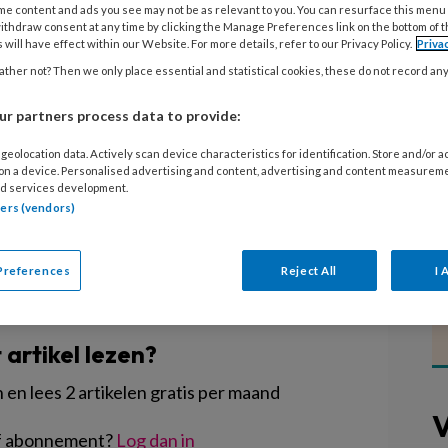
emers in de kinderopvang die geen
me content and ads you see may not be as relevant to you. You can resurface this menu
ithdraw consent at any time by clicking the Manage Preferences link on the bottom of 
en, maar behoefte hebben aan meer
 will have effect within our Website. For more details, refer to our Privacy Policy.
Priva
allen, organiseert het
ther not? Then we only place essential and statistical cookies, these do not record an
rum Kinderopvang in juni twee keer
r partners process data to provide:
or inzicht in de financiële
geolocation data. Actively scan device characteristics for identification. Store and/or 
'.
 on a device. Personalised advertising and content, advertising and content measurem
d services development.
tners (vendors)
Preferences
Reject All
I 
EGISTREREN
t artikel lezen?
en lees 2 artikelen gratis per maand
V
of abonnement?
Log dan in