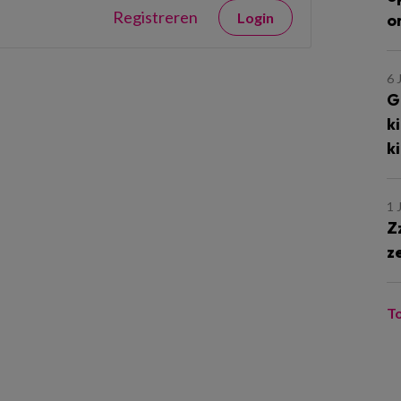
Registreren
Login
o
6 
G
k
k
1 
Z
z
T