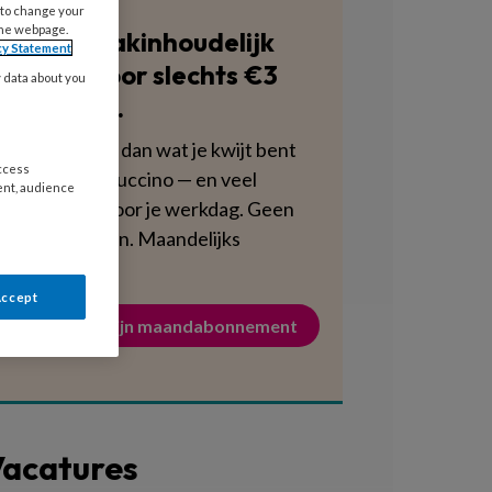
 to change your
the webpage.
Blijf vakinhoudelijk
cy Statement
scherp voor slechts €3
y data about you
per week.
Dat is minder dan wat je kwijt bent
access
aan een cappuccino — en veel
ent, audience
voedzamer voor je werkdag. Geen
verplichtingen. Maandelijks
opzegbaar.
Accept
Activeer mijn maandabonnement
acatures