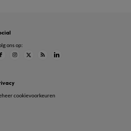
ocial
lg ons op:
rivacy
eheer cookievoorkeuren