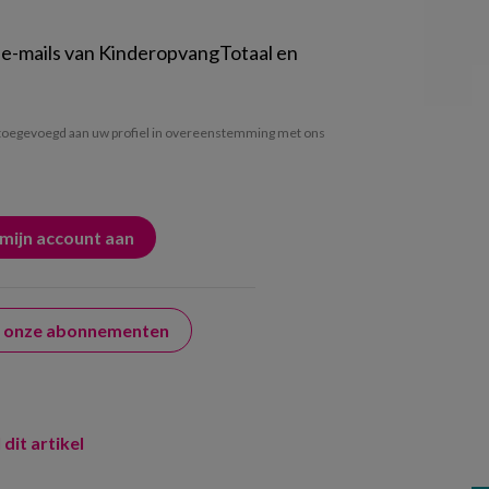
 e-mails van KinderopvangTotaal en
oegevoegd aan uw profiel in overeenstemming met ons
er onze abonnementen
 dit artikel