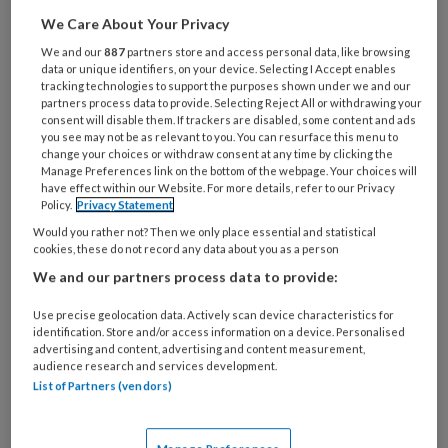
artikelen gratis per maand
We Care About Your Privacy
Al een account of abonnement?
Log dan in
We and our
887
partners store and access personal data, like browsing
data or unique identifiers, on your device. Selecting I Accept enables
tracking technologies to support the purposes shown under we and our
partners process data to provide. Selecting Reject All or withdrawing your
Wat
consent will disable them. If trackers are disabled, some content and ads
is
you see may not be as relevant to you. You can resurface this menu to
je
change your choices or withdraw consent at any time by clicking the
Manage Preferences link on the bottom of the webpage. Your choices will
e-
Kies
have effect within our Website. For more details, refer to our Privacy
mailadres?
Policy.
Privacy Statement
je
*
*
wachtwoord*
*
Would you rather not? Then we only place essential and statistical
cookies, these do not record any data about you as a person
Kies
We and our partners process data to provide:
je
functie
*
Use precise geolocation data. Actively scan device characteristics for
identification. Store and/or access information on a device. Personalised
Bij
advertising and content, advertising and content measurement,
audience research and services development.
welke
List of Partners (vendors)
organisatie
werk
Untitled
Ontvang 2x per week de
je?