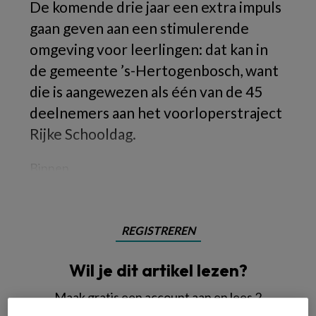
De komende drie jaar een extra impuls
gaan geven aan een stimulerende
omgeving voor leerlingen: dat kan in
de gemeente ’s-Hertogenbosch, want
die is aangewezen als één van de 45
deelnemers aan het voorloperstraject
Rijke Schooldag.
Binnen
REGISTREREN
Wil je dit artikel lezen?
Maak gratis een account aan en lees 2