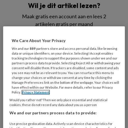
Wil je dit artikel lezen?
Maak gratis een account aan en lees 2
artikelen gratis per maand
Al een account of abonnement?
Log dan in
We Care About Your Privacy
We and our
889
partners store and access personal data, like browsing
data or unique identifiers, on your device. Selecting I Accept enables
Wat
tracking technologies to support the purposes shown under we and our
is
partners process data to provide. Selecting Reject All or withdrawing your
je
consent will disable them. If trackers are disabled, some content and ads
you see may not be as relevant to you. You can resurface this menu to
e-
Kies
change your choices or withdraw consent at any time by clicking the
mailadres?
Manage Preferences link on the bottom of the webpage. Your choices will
je
*
*
have effect within our Website. For more details, refer to our Privacy
wachtwoord*
*
Policy.
Privacy Statement
Kies
Would you rather not? Then we only place essential and statistical
cookies, these do not record any data about you as a person
je
We and our partners process data to provide:
functie
*
Bij
Use precise geolocation data. Actively scan device characteristics for