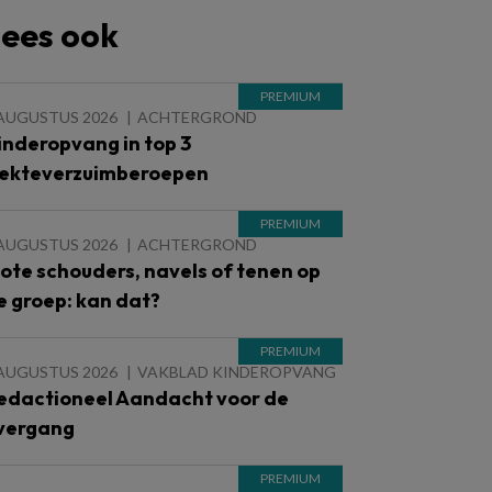
ees ook
 AUGUSTUS 2026
ACHTERGROND
inderopvang in top 3
iekteverzuimberoepen
 AUGUSTUS 2026
ACHTERGROND
lote schouders, navels of tenen op
e groep: kan dat?
 AUGUSTUS 2026
VAKBLAD KINDEROPVANG
edactioneel Aandacht voor de
vergang