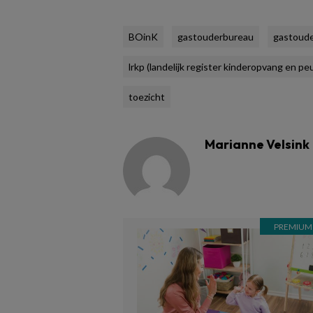
BOinK
gastouderbureau
gastoud
lrkp (landelijk register kinderopvang en p
toezicht
Marianne Velsink