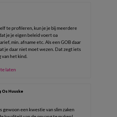
lf te profileren, kun je je bij meerdere
at je je eigen beleid voert oa
tarief, min. afname etc. Als een GOB daar
at je daar niet moet wezen. Dat zegt iets
 van het kind.
te laten
g Os Huuske
1
is gewoon een kwestie van slim zaken
de kwaliteit van de opvang te maken!