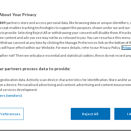
rstander van gastouders in dienst van
OinK-voorzitter Gjalt Jellesma
About Your Privacy
oord op Kamervragen van SP-Kamerlid
889
partners store and access personal data, like browsing data or unique identifiers, 
at een dergelijke dienstbetrekking
 Accept enables tracking technologies to support the purposes shown under we and our
 to provide. Selecting Reject All or withdrawing your consent will disable them. If track
aar duurder maakt met alle gevolgen
me content and ads you see may not be as relevant to you. You can resurface this menu
ithdraw consent at any time by clicking the Manage Preferences link on the bottom of 
isch uit over gastouders die bij
 will have effect within our Website. For more details, refer to our Privacy Policy.
Priva
chreven.
ther not? Then we only place essential and statistical cookies, these do not record an
r partners process data to provide:
geolocation data. Actively scan device characteristics for identification. Store and/or 
 on a device. Personalised advertising and content, advertising and content measurem
d services development.
EGISTREREN
tners (vendors)
t artikel lezen?
Preferences
Reject All
I 
V
en lees 2 artikelen gratis per maand