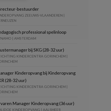
irecteur-bestuurder
INDEROPVANG ZEEUWS-VLAANDEREN |
ERNEUZEN
edagogisch professional spelinloop
YNAMO | AMSTERDAM
lustermanager bij SKG (28-32 uur)
TICHTING KINDERCENTRA GORINCHEM |
ORINCHEM
anager Kinderopvang bij Kinderopvang
KR (28-32 uur)
TICHTING KINDERCENTRA GORINCHEM |
ORINCHEM
rvaren Manager Kinderopvang (36 uur)
OLIDOE KINDEROPVANG | AALSMEER