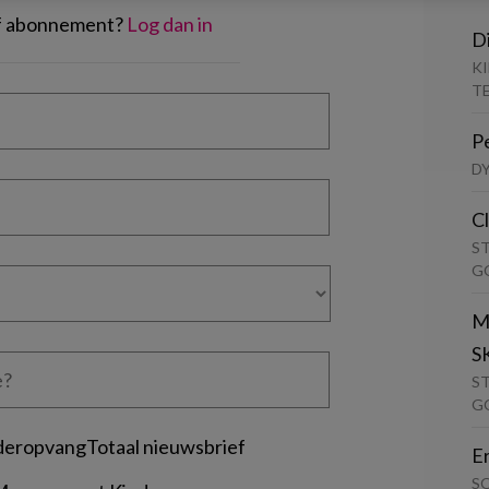
of abonnement?
Log dan in
D
K
T
P
D
C
S
G
M
S
S
G
deropvangTotaal nieuwsbrief
E
S