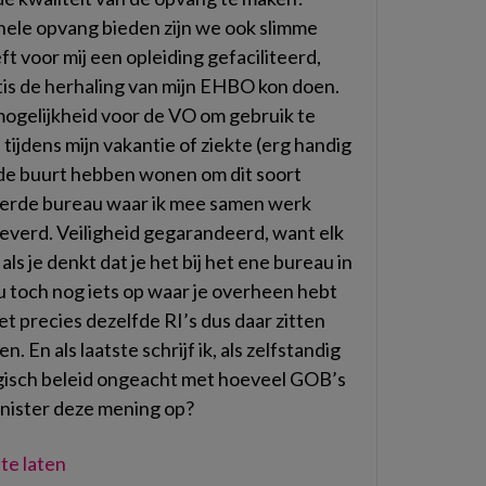
onele opvang bieden zijn we ook slimme
voor mij een opleiding gefaciliteerd,
atis de herhaling van mijn EHBO kon doen.
gelijkheid voor de VO om gebruik te
tijdens mijn vakantie of ziekte (erg handig
 de buurt hebben wonen om dit soort
vierde bureau waar ik mee samen werk
everd. Veiligheid gegarandeerd, want elk
als je denkt dat je het bij het ene bureau in
u toch nog iets op waar je overheen hebt
t precies dezelfde RI’s dus daar zitten
. En als laatste schrijf ik, als zelfstandig
gisch beleid ongeacht met hoeveel GOB’s
inister deze mening op?
te laten