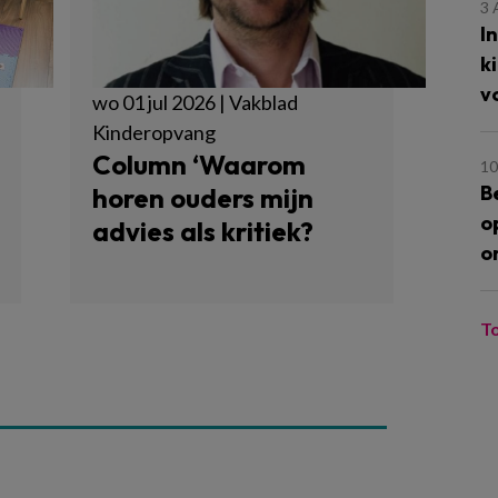
3
I
k
v
wo 01 jul 2026 | Vakblad
Kinderopvang
Column ‘Waarom
10
B
horen ouders mijn
o
advies als kritiek?
o
T