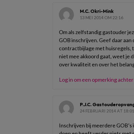
M.C. Okri-Mink
13 MEI 2014 OM 22:16
Om als zelfstandig gastouder jeze
GOB inschrijven. Geef daar aan d
contractbijlage met huisregels, 
niet mee akkoord gaat, weet je d
over kwaliteit en over het belang
Log in om een opmerking achter 
P.J.C. Gastouderopvan
24 FEBRUARI 2014 AT 18:0
Inschrijven bij meerdere GOB’s 
doen en heeft verder niets met 