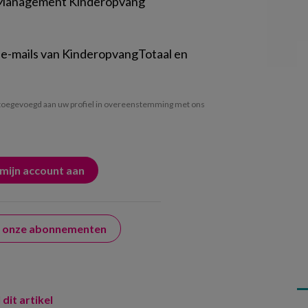
 Management Kinderopvang
 e-mails van KinderopvangTotaal en
oegevoegd aan uw profiel in overeenstemming met ons
er onze abonnementen
 dit artikel