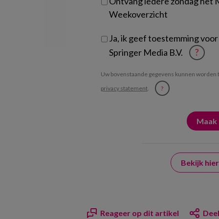
Ontvang iedere zondag het
Weekoverzicht
Ja, ik geef toestemming voor
Springer Media B.V.
?
Uw bovenstaande gegevens kunnen worden t
privacy statement
.
?
Bekijk hi
Reageer op dit artikel
Deel