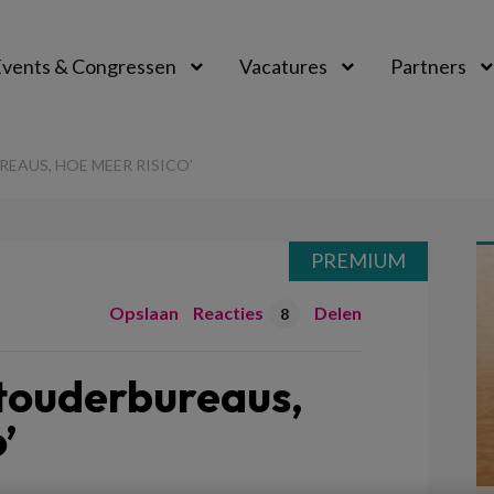
vents & Congressen
Vacatures
Partners
aal
EAUS, HOE MEER RISICO’
PREMIUM
Opslaan
Reacties
Delen
8
touderbureaus,
’