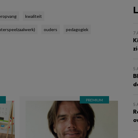
L
eropvang
kwaliteit
euterspeelzaalwerk)
ouders
pedagogiek
7
K
z
5
B
d
5
R
o