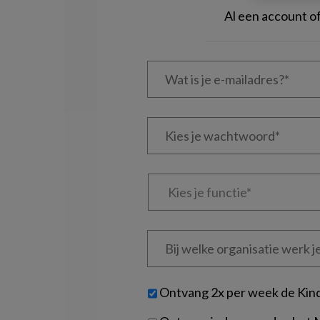
Al een account 
Wat
is
je
e-
Kies
mailadres?
je
*
*
wachtwoord*
*
Kies
je
functie
*
Bij
welke
organisatie
werk
Untitled
Ontvang 2x per week de Kin
je?