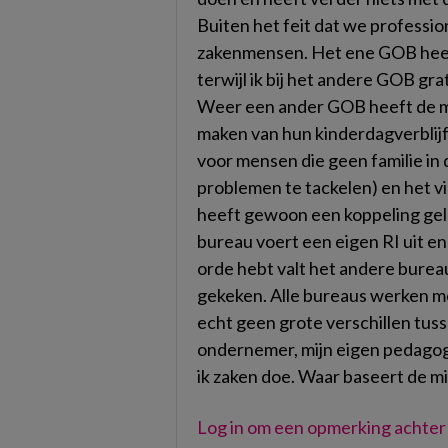
Buiten het feit dat we professi
zakenmensen. Het ene GOB heeft 
terwijl ik bij het andere GOB gr
Weer een ander GOB heeft de mo
maken van hun kinderdagverblijf 
voor mensen die geen familie in
problemen te tackelen) en het 
heeft gewoon een koppeling gel
bureau voert een eigen RI uit en 
orde hebt valt het andere burea
gekeken. Alle bureaus werken me
echt geen grote verschillen tussen
ondernemer, mijn eigen pedago
ik zaken doe. Waar baseert de m
Log in om een opmerking achter 