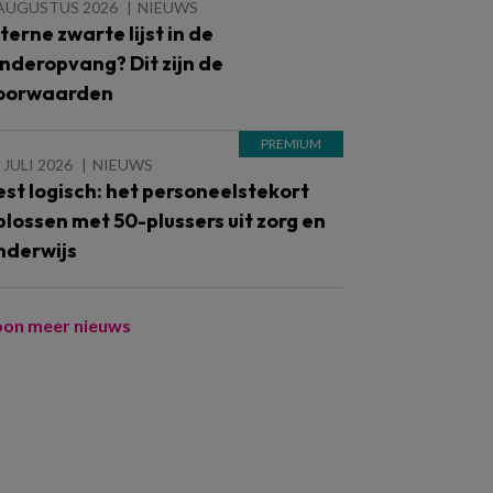
 AUGUSTUS 2026
NIEUWS
nterne zwarte lijst in de
inderopvang? Dit zijn de
oorwaarden
 JULI 2026
NIEUWS
est logisch: het personeelstekort
plossen met 50-plussers uit zorg en
nderwijs
oon meer nieuws